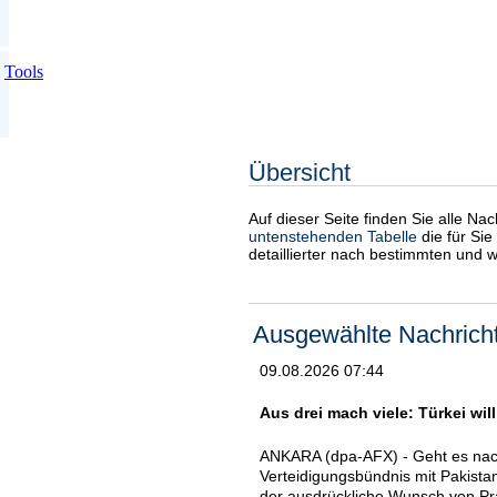
Tools
Übersicht
Auf dieser Seite finden Sie alle Na
untenstehenden Tabelle
die für Sie
detaillierter nach bestimmten und 
Ausgewählte Nachrich
09.08.2026 07:44
Aus drei mach viele: Türkei wil
ANKARA (dpa-AFX) - Geht es nach 
Verteidigungsbündnis mit Pakista
der ausdrückliche Wunsch von Pr