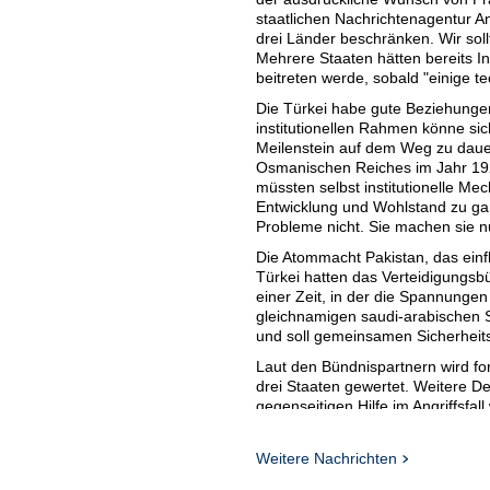
staatlichen Nachrichtenagentur An
drei Länder beschränken. Wir soll
Mehrere Staaten hätten bereits Int
beitreten werde, sobald "einige 
Die Türkei habe gute Beziehungen
institutionellen Rahmen könne sic
Meilenstein auf dem Weg zu dauer
Osmanischen Reiches im Jahr 1922
müssten selbst institutionelle Mec
Entwicklung und Wohlstand zu gar
Probleme nicht. Sie machen sie n
Die Atommacht Pakistan, das einf
Türkei hatten das Verteidigungsb
einer Zeit, in der die Spannunge
gleichnamigen saudi-arabischen 
und soll gemeinsamen Sicherheits
Laut den Bündnispartnern wird fort
drei Staaten gewertet. Weitere De
gegenseitigen Hilfe im Angriffsfal
Von Geheimdiensthilfe bis Rüstu
Weitere Nachrichten
Fidan zog einen Vergleich zur Beis
Staaten ebenfalls gegenseitige Un