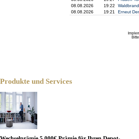
08.08.2026
19:22
Waldbrand
08.08.2026
19:21
Erneut De
Imple
Bitt
Produkte und Services
Wechselprämie
5.000€ Prämie für Ihren Depot-