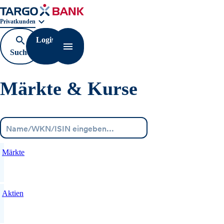
Geschäftsbereichnavigation. Aktuelle Auswahl:
Privatkunden
Login
Suche
Navigation öffnen
öffnen
Märkte & Kurse
Menü
Märkte
Aktien