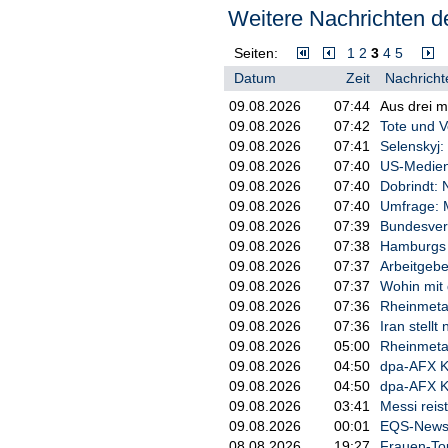
Weitere Nachrichten de
abschrecken. Jedes der drei Län
verschiedene Arten von Unterstütz
zu Militäreinheiten. Auch bei de
Seiten:
1
2
3
4
5
Fidan.
Datum
Zeit
Nachricht
Dem Bündnis gehe es nicht zuletzt 
09.08.2026
07:44
Aus drei m
zusammenarbeiten können, auch w
09.08.2026
07:42
Tote und V
Soldaten, Übungsmanöver und vo
09.08.2026
07:41
Selenskyj:
erläuterte der Minister./mk/DP/zb
09.08.2026
07:40
US-Medien:
09.08.2026
07:40
Dobrindt: 
09.08.2026
07:40
Umfrage: M
09.08.2026
07:39
Bundesverk
09.08.2026
07:38
Hamburgs B
09.08.2026
07:37
Arbeitgebe
09.08.2026
07:37
Wohin mit
09.08.2026
07:36
Rheinmetal
09.08.2026
07:36
Iran stell
09.08.2026
05:00
Rheinmetal
09.08.2026
04:50
dpa-AFX K
09.08.2026
04:50
dpa-AFX 
09.08.2026
03:41
Messi reis
09.08.2026
00:01
EQS-News: 
08.08.2026
19:27
Frauen-Tou