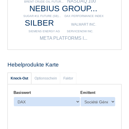
NASDAQ 100
BRENT CRUDE OIL FUTUR...
NEBIUS GROUP...
SUGAR #11 FUTURE (SB)...
DAX PERFORMANCE INDEX
SILBER
WALMART INC.
SIEMENS ENERGY AG
SERVICENOW INC.
META PLATFORMS I...
Hebelprodukte Karte
Knock-Out
Optionsschein
Faktor
Basiswert
Emittent