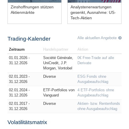
Zinshoffnungen stützen
Analystenerwartungen
Aktienmärkte
gesenkt, Ausnahme: US-
Wirtschaft stockt
Zollstreit hält an
Tech-Aktien
Bilanzsaison
gemischt
Erwartungen gesenkt
Trading-Kalender
Alle aktuellen Angebote
Notenbanken aktiv
Outperformance
Zeitraum
Handelspartner
Aktion
01.01.2026 -
Société Générale,
0€ Free-Trade auf alle
31.12.2026
UniCredit, J.P.
Derivate
Morgan, Vontobel
02.01.2023 -
Diverse
ESG Fonds ohne
31.12.2026
Ausgabeaufschlag
02.01.2024 -
ETF-Portfolios von
4 ETF-Portfolios ohne
31.12.2026
Vanguard
Ausgabeaufschlag
02.01.2017 -
Diverse
Aktien- bzw. Rentenfonds
31.12.2026
ohne Ausgabeaufschlag
Volatilitätsmatrix