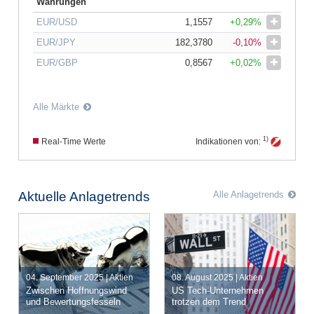
Währungen
EUR/USD
1,1557
+0,29%
EUR/JPY
182,3780
-0,10%
EUR/GBP
0,8567
+0,02%
Alle Märkte
1)
Real-Time Werte
Indikationen von:
Aktuelle Anlagetrends
Alle Anlagetrends
Jetzt handeln
04. September 2025 | Aktien
08. August 2025 | Aktien
Artikel lesen
Jetzt handeln
Zwischen Hoffnungswind
US Tech-Unternehmen
Artikel lesen
und Bewertungsfesseln
trotzen dem Trend