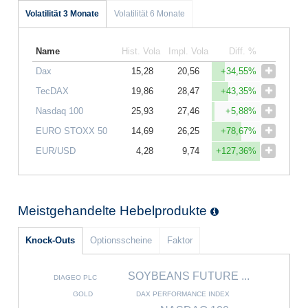
Volatilität 3 Monate
Volatilität 6 Monate
Name
Hist. Vola
Impl. Vola
Diff. %
Dax
15,28
20,56
+34,55%
TecDAX
19,86
28,47
+43,35%
Nasdaq 100
25,93
27,46
+5,88%
EURO STOXX 50
14,69
26,25
+78,67%
EUR/USD
4,28
9,74
+127,36%
Meistgehandelte Hebelprodukte
Knock-Outs
Optionsscheine
Faktor
SOYBEANS FUTURE ...
DIAGEO PLC
GOLD
DAX PERFORMANCE INDEX