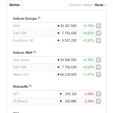
Märkte
Zeitraum wählen:
Heute
1)
Indizes Europa
DAX
26.367,500
+0,74%
S&P 500
7.755,630
+0,62%
EuroStoxx 50
6.537,250
+0,52%
1)
Indizes Welt
Dow Jones
54.046,500
+0,25%
S&P 500
7.755,630
+0,62%
Nikkei 225
66.229,820
+1,07%
1)
Rohstoffe
WTI
102,110
-1,03%
Öl (Brent)
102,880
-1,34%