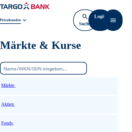
Login
Geschäftsbereichnavigation. Aktuelle Auswahl:
Privatkunden
Suche
Navigati
öffnen
Märkte & Kurse
Menü
Märkte
Aktien
Fonds