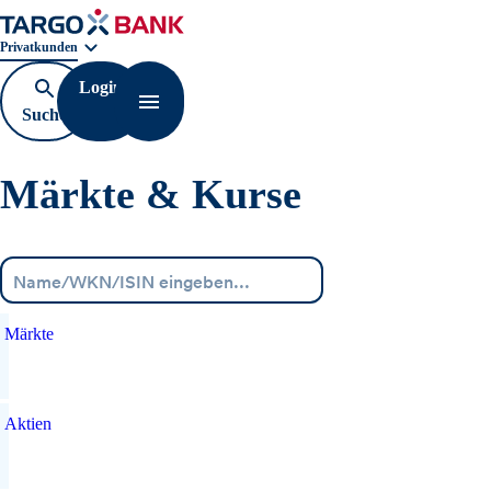
Geschäftsbereichnavigation. Aktuelle Auswahl:
Privatkunden
Login
Suche
Navigation öffnen
öffnen
Märkte & Kurse
Menü
Märkte
Aktien