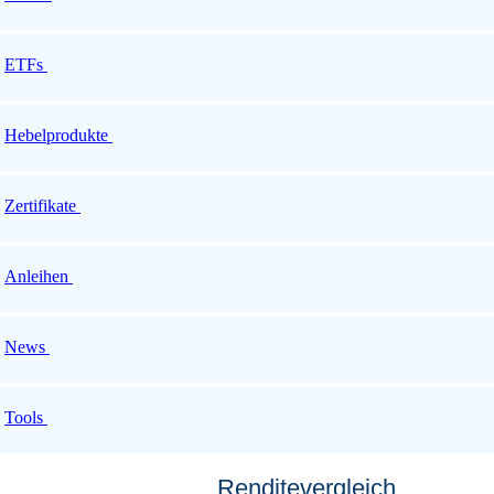
ETFs
Hebelprodukte
Zertifikate
Anleihen
News
Tools
Renditevergleich