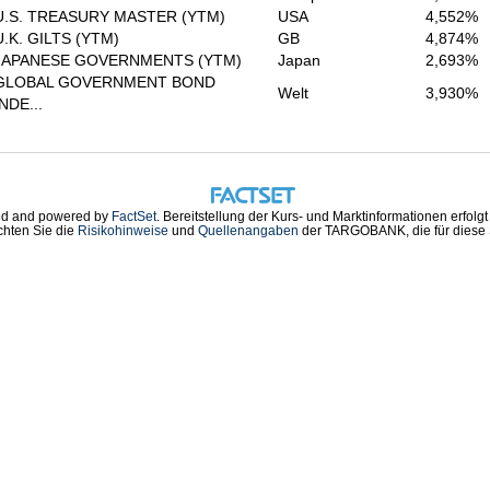
U.S. TREASURY MASTER (YTM)
USA
4,552%
U.K. GILTS (YTM)
GB
4,874%
JAPANESE GOVERNMENTS (YTM)
Japan
2,693%
GLOBAL GOVERNMENT BOND
Welt
3,930%
INDE...
d and powered by
FactSet
. Bereitstellung der Kurs- und Marktinformationen erfolg
chten Sie die
Risikohinweise
und
Quellenangaben
der TARGOBANK, die für diese S