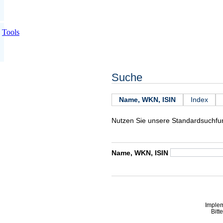
Tools
Suche
Name, WKN, ISIN
Index
Nutzen Sie unsere Standardsuchfun
Name, WKN, ISIN
Imple
Bitt