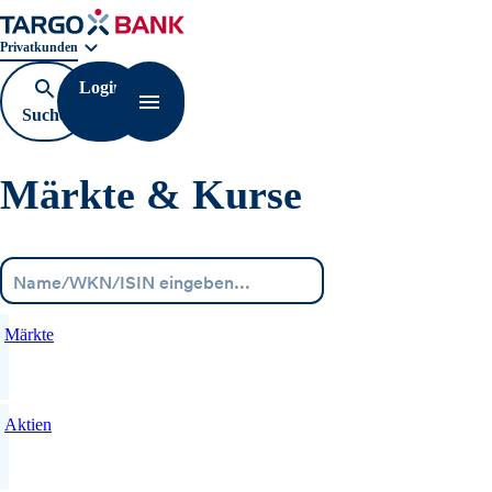
Geschäftsbereichnavigation. Aktuelle Auswahl:
Privatkunden
Login
Suche
Navigation öffnen
öffnen
Märkte & Kurse
Menü
Märkte
Aktien