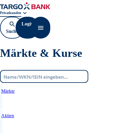
Geschäftsbereichnavigation. Aktuelle Auswahl:
Privatkunden
Login
Suche
Navigation öffnen
öffnen
Märkte & Kurse
Menü
Märkte
Aktien