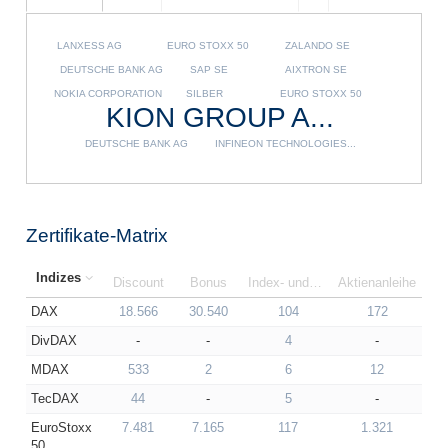
LANXESS AG
EURO STOXX 50
ZALANDO SE
DEUTSCHE BANK AG
SAP SE
AIXTRON SE
NOKIA CORPORATION
SILBER
EURO STOXX 50
KION GROUP A...
DEUTSCHE BANK AG
INFINEON TECHNOLOGIES...
Zertifikate-Matrix
Indizes
Indizes
Discount
Bonus
Index- undPartizipation
Aktienanleihe
Kap
DAX
DAX
18.566
30.540
104
172
DivDAX
DivDAX
-
-
4
-
MDAX
MDAX
533
2
6
12
TecDAX
TecDAX
44
-
5
-
EuroStoxx
EuroStoxx
7.481
7.165
117
1.321
50
50