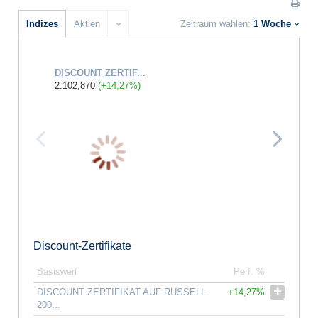
Indizes
Aktien
Zeitraum wählen:
1 Woche
DISCOUNT ZERTIF...
DISCOUNT
2.102,870
(+14,27%)
5.185,580
Discount-Zertifikate
Basiswert
Perf. %
DISCOUNT ZERTIFIKAT AUF RUSSELL
+14,27%
200...