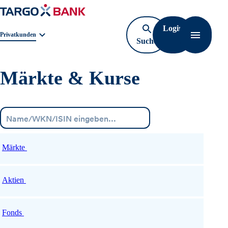
Login
Geschäftsbereichnavigation. Aktuelle Auswahl:
Privatkunden
Suche
Navigati
öffnen
Märkte & Kurse
Menü
Märkte
Aktien
Fonds