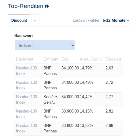
Top-Renditen
Laufzeit wählen:
6-12 Monate
Discount
Basiswert
Basiswert
Emittent
Cap
Abst. Cap %
Discount %
Fälligke
Nasdaq-100
BNP
34.100,00
14,79%
2,63
19.03.
Index
Paribas
Nasdaq-100
BNP
34.000,00
14,49%
2,72
19.03.
Index
Paribas
Nasdaq-100
Société
34.000,00
14,42%
2,77
19.03.
Index
Gén?...
Nasdaq-100
BNP
33.900,00
14,15%
2,81
19.03.
Index
Paribas
Nasdaq-100
BNP
33.800,00
13,82%
2,89
19.03.
Index
Paribas