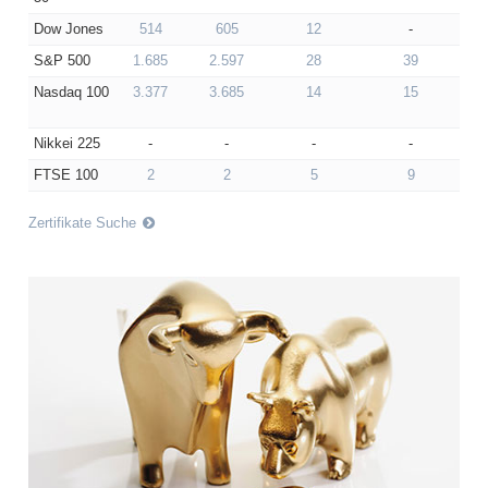
Dow Jones
Dow Jones
514
605
12
-
S&P 500
S&P 500
1.685
2.597
28
39
Nasdaq 100
Nasdaq
3.377
3.685
14
15
100
Nikkei 225
Nikkei 225
-
-
-
-
FTSE 100
FTSE 100
2
2
5
9
Zertifikate Suche