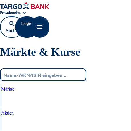
Geschäftsbereichnavigation. Aktuelle Auswahl:
Privatkunden
Login
Suche
Navigation öffnen
öffnen
Märkte & Kurse
Menü
Märkte
Aktien