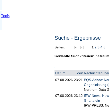
Tools
Suche - Ergebnisse
Seiten:
1
2
3
4
5
Gewählte Suchkriterien:
Zeitraum
Datum
Zeit
Nachrichtenüber
07.08.2026
23:21
EQS-Adhoc: Nort
Gegenleistung (
Northern Data G
07.08.2026
23:12
IRW-News: Newco
Ghana ein
IRW-PRESS: Newc