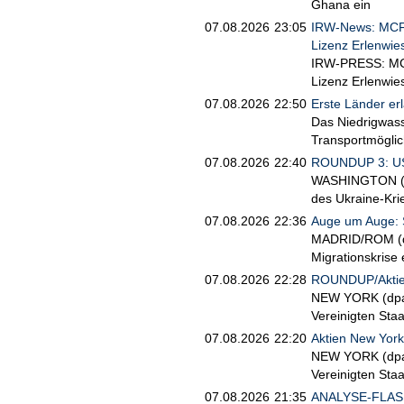
Ghana ein
07.08.2026
23:05
IRW-News: MCF E
Lizenz Erlenwie
IRW-PRESS: MCF 
Lizenz Erlenwie
07.08.2026
22:50
Erste Länder er
Das Niedrigwasse
Transportmöglic
07.08.2026
22:40
ROUNDUP 3: US-
WASHINGTON (dp
des Ukraine-Krie
07.08.2026
22:36
Auge um Auge: S
MADRID/ROM (dpa
Migrationskrise
07.08.2026
22:28
ROUNDUP/Aktien
NEW YORK (dpa-A
Vereinigten Sta
07.08.2026
22:20
Aktien New York
NEW YORK (dpa-A
Vereinigten Sta
07.08.2026
21:35
ANALYSE-FLASH: J