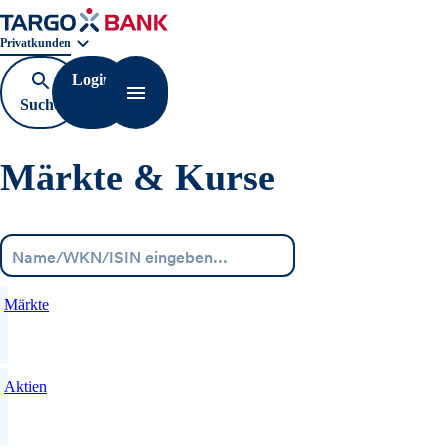
Geschäftsbereichnavigation. Aktuelle Auswahl:
Privatkunden
Login
Suche
Navigation öffnen
öffnen
Märkte & Kurse
Menü
Märkte
Aktien