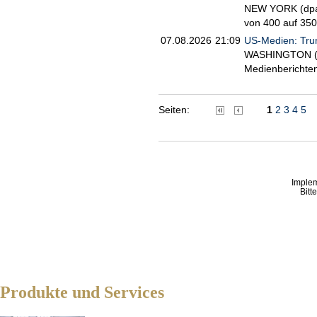
NEW YORK (dpa-A
von 400 auf 350 
07.08.2026
21:09
US-Medien: Tru
WASHINGTON (dp
Medienberichten
Seiten:
1
2
3
4
5
Imple
Bitt
Produkte und Services