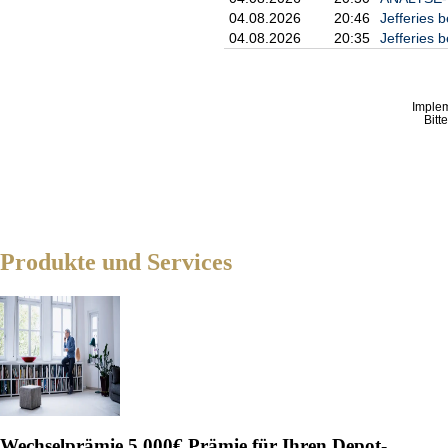
04.08.2026
20:46
Jefferies 
04.08.2026
20:35
Jefferies b
Imple
Bitt
Produkte und Services
Wechselprämie
5.000€ Prämie für Ihren Depot-