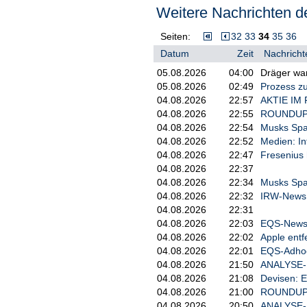
Am Stammsitz des weltgrößten Ch
Weitere Nachrichten de
die Zahl der Vollzeitstellen unter 
Seiten:
32
33
34
35
36
Datum
Zeit
Nachricht
05.08.2026
04:00
Dräger war
05.08.2026
02:49
Prozess z
04.08.2026
22:57
AKTIE IM F
04.08.2026
22:55
ROUNDUP 2:
04.08.2026
22:54
Musks Spac
04.08.2026
22:52
Medien: In
04.08.2026
22:47
Fresenius 
04.08.2026
22:37
04.08.2026
22:34
Musks Spac
04.08.2026
22:32
IRW-News:
04.08.2026
22:31
04.08.2026
22:03
EQS-News: 
04.08.2026
22:02
Apple entf
04.08.2026
22:01
EQS-Adhoc:
04.08.2026
21:50
ANALYSE-FL
04.08.2026
21:08
Devisen: E
04.08.2026
21:00
ROUNDUP: B
04.08.2026
20:50
ANALYSE-FL