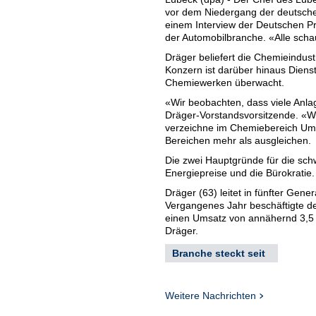
vor dem Niedergang der deutschen
einem Interview der Deutschen Pre
der Automobilbranche. «Alle scha
Dräger beliefert die Chemieindu
Konzern ist darüber hinaus Dienst
Chemiewerken überwacht.
«Wir beobachten, dass viele Anla
Dräger-Vorstandsvorsitzende. «W
verzeichne im Chemiebereich Um
Bereichen mehr als ausgleichen.
Die zwei Hauptgründe für die sch
Energiepreise und die Bürokratie
Dräger (63) leitet in fünfter Ge
Vergangenes Jahr beschäftigte de
einen Umsatz von annähernd 3,5 M
Dräger.
Branche steckt seit
Jahren in einer Krise
Die Chemiebranche, die zu den gr
einer Krise. Der Branchenverband 
Weitere Nachrichten
Investitionen im ersten Halbjahr