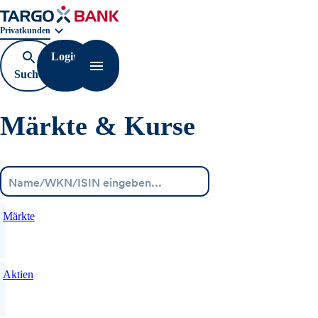
Geschäftsbereichnavigation. Aktuelle Auswahl:
Privatkunden
Login
Suche
Navigation öffnen
öffnen
Märkte & Kurse
Menü
Märkte
Aktien