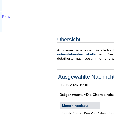
Tools
Übersicht
Auf dieser Seite finden Sie alle Na
untenstehenden Tabelle
die für Sie
detaillierter nach bestimmten und 
Ausgewählte Nachrich
05.08.2026 04:00
Dräger warnt: «Die Chemieindust
Maschinenbau
Lübeck (dpa) - Der Chef des Lübe