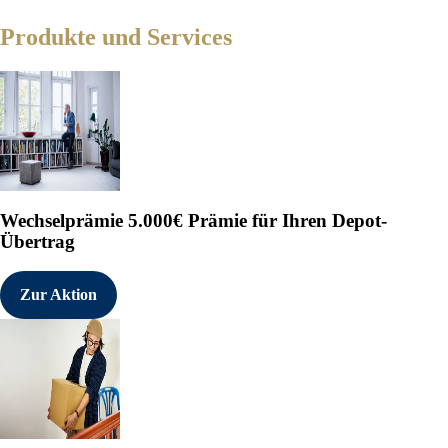
erstellt wurden.
Meinungen geben die tatsächlich
Produkte und Services
wieder. Alle zukunftsgerichteten
von Alphabridge dar, die auf öffen
korrekt halten, deren Richtigkeit
keine Garantie dafür, dass sich 
Ergebnisse werden wahrscheinlich
von Saga Metals, betreiben keine
Verkauf an; außerdem unterhalten
das Unternehmen eine Gebühr an 
Überwachung zu subventionieren 
deren Gutachten gezahlt werden), 
Wechselprämie
5.000€ Prämie für Ihren Depot-
zeitlichen Rahmen eines Analyste
Übertrag
abgegebenen Gutachten abhängig.
darauf hingewiesen, dass Meinun
sind, nicht den Anforderungen de
Zur Aktion
for Mineral Projects (NI 43-101)
erhalten haben. Daher impliziert
zu verstehen, dass die von Resea
Prognosen bezüglich Saga Metal
von Saga Metals, seiner Geschäfts
Saga Metals auf SEDAR+ (www.seda
ausschließlich auf die technisch
Informationen über die Projekte z
Maßnahmen zur Gewährleistung de