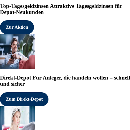
Voraus und den Einsatz von Analy
Top-Tagesgeldzinsen
Attraktive Tagesgeldzinsen für
Institute halten müssen. Darüber
Depot-Neukunden
Gegenstand der Berichterstattung 
alle Analysen, der Zeitpunkt der V
Zur Aktion
Über das Konzessionsgebiet Radar
Das Konzessionsgebiet Radar umfa
Gesamtfläche von rund 24.175 Hek
Das Konzessionsgebiet umschließt
Oberfläche) und ist ganzjährig üb
einen von SAGA angelegten Zugang
Tiefwasserhafen in Cartwright, d
Wasserkraftwerken in Muskrat Fall
Diamantkernbohrungen, geophysi
Direkt-Depot
Für Anleger, die handeln wollen – schnell
Kartierungen haben einen 29 km2 
und sicher
Hawkeye umfasst. Die VTM-Minerali
Systemen wie Panzhihua (China) u
der Ressourcenabgrenzung und me
Zum Direkt-Depot
Quelle für Titan, Vanadium und Ei
https://www.irw-press.at/prco
Abbildung 1: Das Konzessionsgebi
QMAGT-Gradientenanomalie (Bzz) 
zentrale Korridor mit Oxidschicht