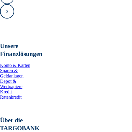
Zurück
Gewinnungsraten von bis zu 90,8
· Insgesamt wurden bisher Bohru
MRE-Bohrprogramm ausgewertet
Vorwärts
· Die bisherigen Analyseergebniss
https://www.irw-press.at/prco
Tabelle 1: Die 15 besten Abschn
Unsere
Zone Trapper.
Finanzlösungen
https://www.irw-press.at/prco
Abbildung 2: Draufsicht der Zone
Konto & Karten
Bohrprogramms, einschließlich de
Sparen &
Transition und N6-N12 in Trappe
Geldanlagen
der Zone Trapper zeigen.
Depot &
Wertpapiere
Überblick über das REE-Projekt W
Kredit
Das REE-Projekt Wolverine umfas
Ratenkredit
Gesamtfläche von etwa 294,5 km²,
von der Küste Labradors befinden.
Schotterlandebahn in Hopedale e
Standort. Zu den infrastrukturell
Über die
Fährverbindungen und Straßenanb
TARGOBANK
Gemeinden haben Vereinbarungen