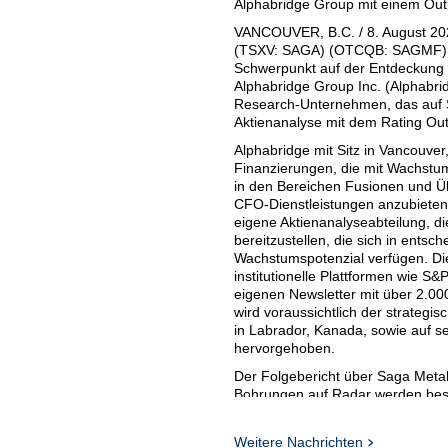
Alphabridge Group mit einem Out
VANCOUVER, B.C. / 8. August 20
(TSXV: SAGA) (OTCQB: SAGMF) (F
Schwerpunkt auf der Entdeckung kr
Alphabridge Group Inc. (Alphab
Research-Unternehmen, das auf Sm
Aktienanalyse mit dem Rating Out
Alphabridge mit Sitz in Vancouve
Finanzierungen, die mit Wachst
in den Bereichen Fusionen und 
CFO-Dienstleistungen anzubieten. 
eigene Aktienanalyseabteilung, d
bereitzustellen, die sich in ent
Wachstumspotenzial verfügen. Di
institutionelle Plattformen wie 
eigenen Newsletter mit über 2.000
wird voraussichtlich der strateg
in Labrador, Kanada, sowie auf se
hervorgehoben.
Der Folgebericht über Saga Metal
Bohrungen auf Radar werden bes
bedeutenden Fortschritte des Pr
sowie das bevorstehende Diaman
Weitere Nachrichten
Seltenerdmetalle) Wolverine herv