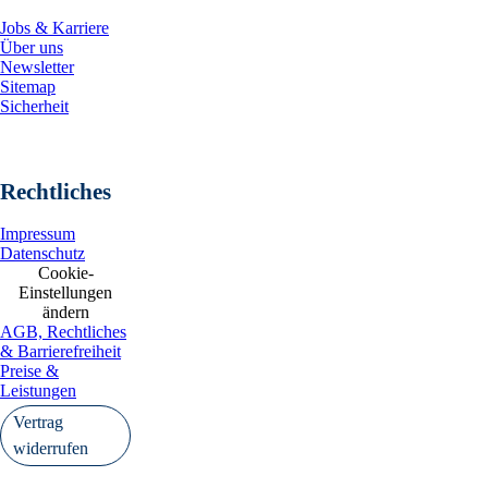
Das Projekt liegt nur 12 km von s
einen potenziell ganzjährigen Zu
Jobs & Karriere
Über uns
https://www.irw-press.at/prco
Newsletter
Sitemap
Abbildung 3: Regionalkarte, auf 
Sicherheit
dessen Lage im Verhältnis zu and
Lake in Quebec, hervorgehoben is
Highlights des REE-Projekts Wolv
· Das REE-Projekt Wolverine befin
Rechtliches
einem intrusiv-vulkanischen Kompl
ist, in der sich weltweit bedeute
Impressum
Intrusivkomplexes Ilímaussaq und
Datenschutz
Cookie-
· Das Projekt, das eine zusamme
Einstellungen
in Distriktgröße, eine Anreicher
ändern
Mineralisierung und eine Tier-1-J
AGB, Rechtliches
Projekt.
& Barrierefreiheit
· Die Reverse-Circulation-Bohrun
Preise &
oberflächennahe REE-Mineralisie
Leistungen
peralkalischen Caldera-System gel
Vertrag
· 537 Proben aus dem Programm v
widerrufen
ausgeprägte Kontinuität im gesam
umfassen: