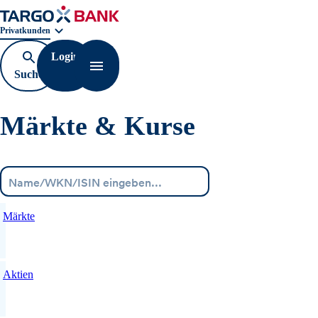
Geschäftsbereichnavigation. Aktuelle Auswahl:
Privatkunden
Login
Suche
Navigation öffnen
öffnen
Märkte & Kurse
Menü
Märkte
Aktien