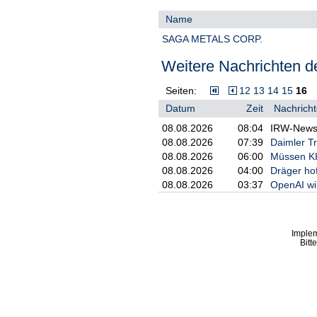
Name
Der Folgebericht kann auf der W
https://alphabridge.co/download-s
SAGA METALS CORP.
Anfrage bei Alphabridge angeford
Weitere Nachrichten de
Der Erstbericht über Saga Metals
SAGA) - Aufnahme der Berichtersta
unterstreicht das Potenzial des 
Seiten:
12
13
14
15
16
Datum
Zeit
Nachricht
Der Erstbericht kann weiterhin 
werden: https://alphabridge.co/do
08.08.2026
08:04
IRW-News:
Anfrage an Alphabridge.
08.08.2026
07:39
Daimler Tr
Alphabridge Group Inc.
08.08.2026
06:00
Müssen KI
08.08.2026
04:00
Dräger ho
Analyst: Vasant Jain, CFA
08.08.2026
03:37
OpenAI wi
E-Mail: vasant@alphabridge.co
Website: www.alphabridge.co
Imple
Darüber hinaus wird der Research
Bitt
wichtige institutionelle Plattformen
Anlegern wird empfohlen, die Rese
die Wachstumsstrategie von Saga 
enthalten eine unabhängige Bewe
(Enterprise Valuation Analysis) un