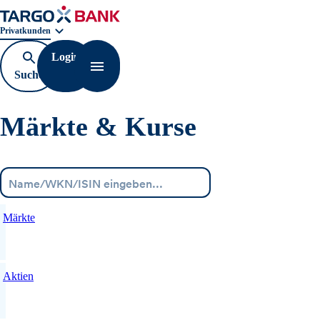
Geschäftsbereichnavigation. Aktuelle Auswahl:
Privatkunden
Login
Suche
Navigation öffnen
öffnen
Märkte & Kurse
Menü
Märkte
Aktien