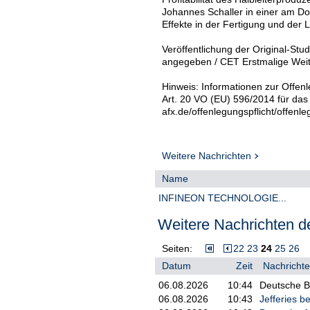
Johannes Schaller in einer am Don
Effekte in der Fertigung und der 
Veröffentlichung der Original-Stud
angegeben / CET Erstmalige Weite
Hinweis: Informationen zur Offenl
Art. 20 VO (EU) 596/2014 für das
afx.de/offenlegungspflicht/offenle
Weitere Nachrichten
Name
INFINEON TECHNOLOGIE...
Weitere Nachrichten de
Seiten:
22
23
24
25
26
Datum
Zeit
Nachrichte
06.08.2026
10:44
Deutsche Ba
06.08.2026
10:43
Jefferies b