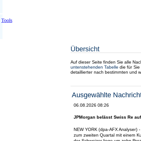
Tools
Übersicht
Auf dieser Seite finden Sie alle Na
untenstehenden Tabelle
die für Sie
detaillierter nach bestimmten und 
Ausgewählte Nachrich
06.08.2026 08:26
JPMorgan belässt Swiss Re auf 
NEW YORK (dpa-AFX Analyser) - 
zum zweiten Quartal mit einem Ku
der Schweizer liege um zehn Pro