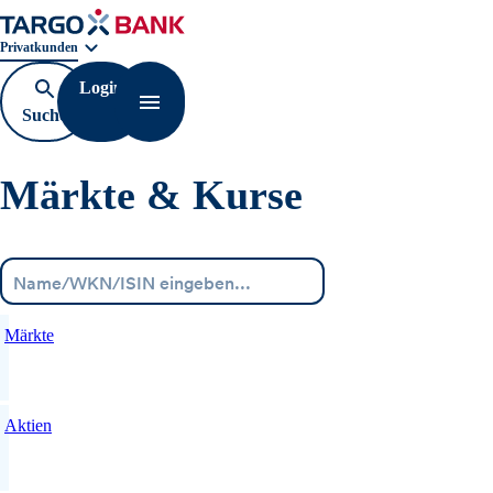
Geschäftsbereichnavigation. Aktuelle Auswahl:
Privatkunden
Login
Suche
Navigation öffnen
öffnen
Märkte & Kurse
Menü
Märkte
Aktien