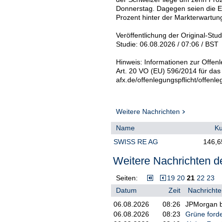
Donnerstag. Dagegen seien die E
Prozent hinter der Markterwartun
Veröffentlichung der Original-Stu
Studie: 06.08.2026 / 07:06 / BST
Hinweis: Informationen zur Offenl
Art. 20 VO (EU) 596/2014 für das
afx.de/offenlegungspflicht/offenle
Weitere Nachrichten
Name
Ku
SWISS RE AG
146,6
Weitere Nachrichten de
Seiten:
19
20
21
22
23
Datum
Zeit
Nachrichte
06.08.2026
08:26
JPMorgan be
06.08.2026
08:23
Grüne forde