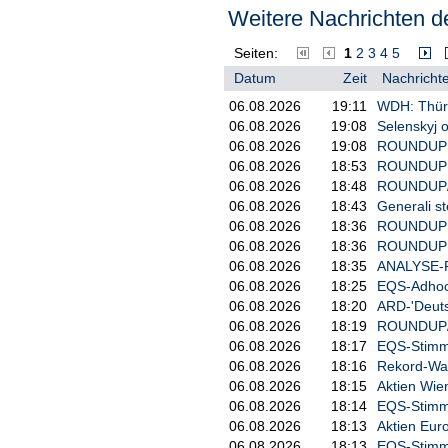
Weitere Nachrichten de
Nasdaq 100 ging es um 0,45 Proz
ASIEN: - VERLUSTE IN CHINA U
Seiten:
1
2
3
4
5
asiatischen Börsen ist es am Die
Datum
Zeit
Nachrichte
japanische Leitindex Nikkei 225 
Ölpreises rund eine Stunde vor H
06.08.2026
19:11
WDH: Thüri
wichtigsten Werten an Chinas Fes
06.08.2026
19:08
Selenskyj 
Kursgewinne gab es dagegen in 
06.08.2026
19:08
ROUNDUP 3:
06.08.2026
18:53
ROUNDUP 4/
DAX              		24307,92		1,49%

06.08.2026
18:48
ROUNDUP/Ak
XDAX            		24388,02		2,19%

06.08.2026
18:43
Generali st
EuroSTOXX 50		5849,00		0,36%

06.08.2026
18:36
ROUNDUP: M
Stoxx50        		5068,47		0,42%

06.08.2026
18:36
ROUNDUP 2:
DJIA             		49686,12		0,32%

06.08.2026
18:35
ANALYSE-F
S&P 500        		7403,05		-0,07%

06.08.2026
18:25
EQS-Adhoc: 
06.08.2026
18:20
ARD-'Deuts
06.08.2026
18:19
ROUNDUP/Ak
------------------------------------------
06.08.2026
18:17
EQS-Stimm
ANLEIHEN / DEVISEN / ROHÖL
06.08.2026
18:16
Rekord-Was
06.08.2026
18:15
Aktien Wie
------------------------------------------
06.08.2026
18:14
EQS-Stimm
RENTEN:
06.08.2026
18:13
Aktien Euro
06.08.2026
18:13
EQS-Stimm