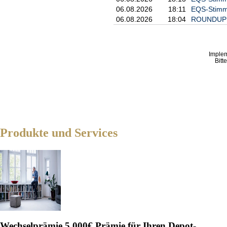
Bund-Future               
06.08.2026
18:11
EQS-Stimm
06.08.2026
18:04
ROUNDUP: K
DEVISEN:
Euro/USD       		1,1641		-0,14%

USD/Yen             	158,94		0,08%

Imple
Bitt
BITCOIN:
Bitcoin

(USD, Bitstamp)

Produkte und Services
ROHÖL:
Brent                      
WTI                       
/zb
Wechselprämie
5.000€ Prämie für Ihren Depot-