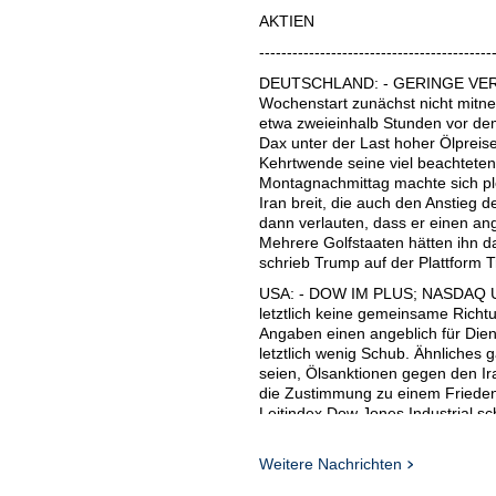
AKTIEN
------------------------------------------
DEUTSCHLAND: - GERINGE VERLU
Wochenstart zunächst nicht mitne
etwa zweieinhalb Stunden vor dem
Dax unter der Last hoher Ölpreise
Kehrtwende seine viel beachteten
Montagnachmittag machte sich pl
Iran breit, die auch den Anstieg
dann verlauten, dass er einen ang
Mehrere Golfstaaten hätten ihn d
schrieb Trump auf der Plattform T
USA: - DOW IM PLUS; NASDAQ U
letztlich keine gemeinsame Rich
Angaben einen angeblich für Dien
letztlich wenig Schub. Ähnliches 
seien, Ölsanktionen gegen den Ir
die Zustimmung zu einem Friede
Leitindex Dow Jones Industrial s
Rekordhoch von 50.512 Punkten a
am Freitag - wie auch die anderen
Weitere Nachrichten
marktbreite S&P 500 , der erst a
Prozent auf 7.403,05 Punkte. Fü