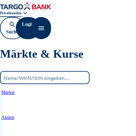
Geschäftsbereichnavigation. Aktuelle Auswahl:
Privatkunden
Login
Suche
Navigation öffnen
öffnen
Märkte & Kurse
Menü
Märkte
Aktien