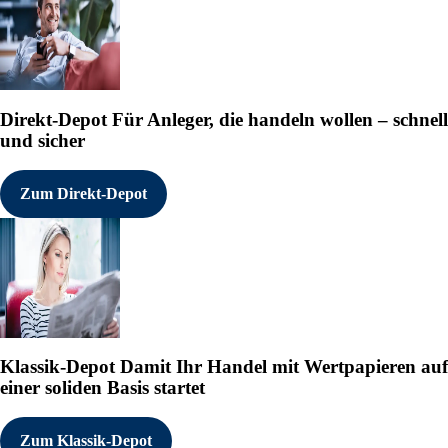
wesentlich von den erwarteten a
dieses Dokuments gemacht, und d
oder zu überarbeiten, um neuen E
gemäß den geltenden Wertpapierge
Pressemitteilung sind durch diese
Einreichungen bei SEDAR+ in Kana
Direkt-Depot
Für Anleger, die handeln wollen – schnell
Hinweis/Disclaimer zur Übersetzun
und sicher
Ausgangssprache (in der Regel Eng
rechtsverbindliche Fassung. Di
ausschließlich der leichteren Vers
Zum Direkt-Depot
Übersetzung kann ganz oder teilw
Language Models) erfolgt sein un
oder Sinnverschiebungen auftreten.
Angemessenheit übernommen; Haft
maßgeblich ist stets die Originalf
Verkaufsempfehlung dar und ersetzt
beachten Sie die englische Origin
www.sec.gov, www.asx.com.au ode
ausschließlich das Original.
Klassik-Depot
Damit Ihr Handel mit Wertpapieren auf
Die englische Originalmeldung fin
einer soliden Basis startet
https://www.irw-press.at/press_
Die übersetzte Meldung finden Si
Zum Klassik-Depot