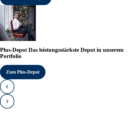
https://www.irw-press.at/press_
<p><b>NEWSLETTER REGISTRIE
Aktuelle Pressemeldungen dieses 
http://www.irw-press.com/alert_
Mitteilung übermittelt durch IRW-
Kostenloser Abdruck mit Quellena
Plus-Depot
Das leistungsstärkste Depot in unserem
Portfolio
Zum Plus-Depot
Zurück
Vorwärts