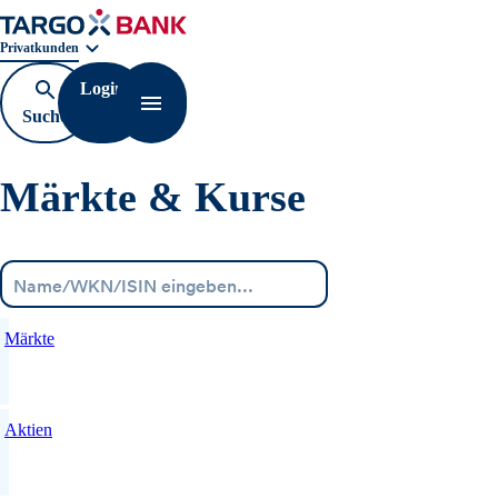
Geschäftsbereichnavigation. Aktuelle Auswahl:
Privatkunden
Login
Suche
Navigation öffnen
öffnen
Märkte & Kurse
Menü
Märkte
Aktien