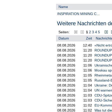
Gold-/Kupfercamp Rottenstone. Das
Name
jüngster Entdeckungen wie etwa 
über hochmoderne Satellitendaten
INSPIRATION MINING C...
identifizieren. Das Management w
Entdeckungen auf Konzessionsgebi
Weitere Nachrichten de
auf das Vorkommen einer Mineral
Mit dem Projekt Rottenstone Nor
Seiten:
1
2
3
4
5
Rottenstone West (31.011 Hektar) 
Datum
Zeit
Nachrichte
der Grundbesitz in diesem vielv
08.08.2026
12:40
«Nicht ertr
35.500 Hektar.
08.08.2026
11:20
ROUNDUP: U
Die Gold- und Basismetallprojekt
08.08.2026
11:20
ROUNDUP: E
südwestlich der Entdeckungen vo
08.08.2026
11:20
ROUNDUP: U
(Pressemitteilung von Ramp Meta
08.08.2026
11:06
Ukrainisch
Metals vom 17. Juni 2024).
08.08.2026
11:06
Moskau spr
Die Konzessionsgebiete Rottenston
08.08.2026
11:05
Rheinmetall
verlaufender geologischer Struk
08.08.2026
11:05
Russland-E
Dazu zählen 73,55 Gramm Gold p
08.08.2026
11:04
Ukraine: Dr
(Pressemitteilung von Ramp Metal
08.08.2026
11:04
UN warnen 
einschließlich 1,50 Prozent Cu a
08.08.2026
11:03
CDU-Spitze
Ramp Metals vom 22. April 2026)
08.08.2026
11:03
CDU-Sicher
https://www.irw-
08.08.2026
11:02
EU-Kommiss
press.at/prcom/images/message
08.08.2026
11:02
Was tut di