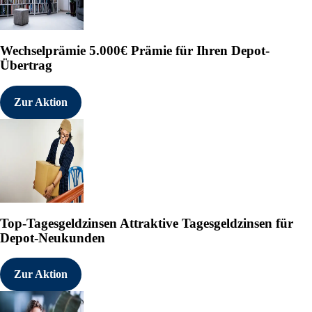
Über Inspiration Mining Corp.
Inspiration Mining Corp. beschäft
Mineralkonzessionsgebieten in Ka
Wechselprämie
5.000€ Prämie für Ihren Depot-
identifizieren und zu erschließe
Übertrag
nachzugehen. Weitere Informatio
(www.sedarplus.ca).
Im Namen des Board of Directors
Zur Aktion
Charles Desjardins
CEO, President und Direktor
Tel: 604-808-3156
E-Mail: info@inspiration.energy
Die Canadian Stock Exchange und
die Angemessenheit oder Richtigke
Top-Tagesgeldzinsen
Attraktive Tagesgeldzinsen für
ZUKUNFTSGERICHTETE AUSSAGEN: 
Depot-Neukunden
sich auf künftige Ereignisse oder
Annahmen der Geschäftsleitung wi
gegenwärtigen Überzeugungen d
Zur Aktion
Informationen, die dem Unterneh
hingewiesen, dass diese zukunft
und Risiken und Ungewissheiten u