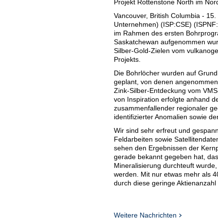
Projekt Rottenstone North im No
Vancouver, British Columbia - 15.
Unternehmen) (ISP:CSE) (ISPNF:
im Rahmen des ersten Bohrprogr
Saskatchewan aufgenommen wurde
Silber-Gold-Zielen vom vulkanog
Projekts.
Die Bohrlöcher wurden auf Grundl
geplant, von denen angenommen wi
Zink-Silber-Entdeckung vom VMS-T
von Inspiration erfolgte anhand d
zusammenfallender regionaler ge
identifizierter Anomalien sowie d
Wir sind sehr erfreut und gespann
Feldarbeiten sowie Satellitendat
sehen den Ergebnissen der Kern
gerade bekannt gegeben hat, das
Mineralisierung durchteuft wurde,
werden. Mit nur etwas mehr als 40
durch diese geringe Aktienanzahl
Inspiration ist einer der größten
vielversprechendsten neuen VMS-
Unternehmen hält sämtliche Antei
Weitere Nachrichten