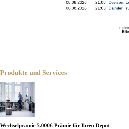
06.08.2026
21:08
Devisen: E
06.08.2026
21:05
Daimler Tr
Imple
Bitt
Produkte und Services
Wechselprämie
5.000€ Prämie für Ihren Depot-