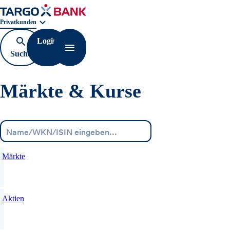
Geschäftsbereichnavigation. Aktuelle Auswahl:
Privatkunden
Login
Suche
Navigation öffnen
öffnen
Märkte & Kurse
Menü
Märkte
Aktien