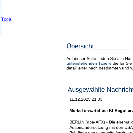
Tools
Übersicht
Auf dieser Seite finden Sie alle Na
untenstehenden Tabelle
die für Sie
detaillierter nach bestimmten und 
Ausgewählte Nachrich
11.12.2025 21:33
Merkel erwartet bei KI-Regulier
BERLIN (dpa-AFX) - Die ehemalig
Auseinandersetzung mit den USA ü
"Ich finde das einerseits faszinie