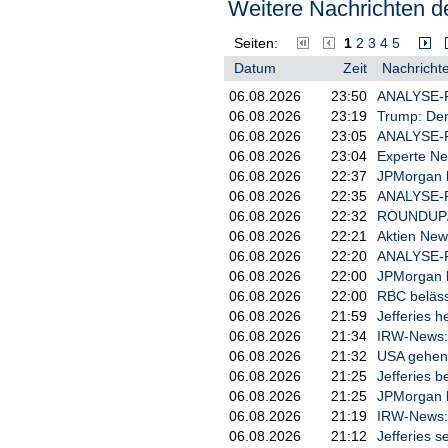
Weitere Nachrichten de
Seiten:
1
2
3
4
5
Datum
Zeit
Nachrichte
06.08.2026
23:50
ANALYSE-FL
06.08.2026
23:19
Trump: Den
06.08.2026
23:05
ANALYSE-FL
06.08.2026
23:04
Experte Ne
06.08.2026
22:37
JPMorgan h
06.08.2026
22:35
ANALYSE-FLA
06.08.2026
22:32
ROUNDUP/Ak
06.08.2026
22:21
Aktien New
06.08.2026
22:20
ANALYSE-FL
06.08.2026
22:00
JPMorgan b
06.08.2026
22:00
RBC belässt
06.08.2026
21:59
Jefferies h
06.08.2026
21:34
IRW-News: 
06.08.2026
21:32
USA gehen
06.08.2026
21:25
Jefferies b
06.08.2026
21:25
JPMorgan b
06.08.2026
21:19
IRW-News: 
06.08.2026
21:12
Jefferies s