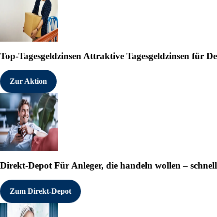
   Internet:       https://www
   Ende der Mitteilung    EQS 
------------------------------
Top-Tagesgeldzinsen
Attraktive Tagesgeldzinsen für 
102376 11.12.2025 CET/CEST

°
Zur Aktion
Direkt-Depot
Für Anleger, die handeln wollen – schnell
Zum Direkt-Depot