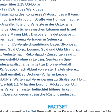
eiter über 1,15 US-Dollar
will in USA neues Werk bauen
sachtung des Kongresses? Ausschuss will Fauci ...
mporäre Fahrt durch Straße von Hormus mautfrei
 Geschäften

ngriffe: Tote und Verletzte in der Ostukraine
g bei Gesprächen zwischen Libanon und Israel
ruments, Art des Instruments, Kennung

very Mining Ltd. : Discovery meldet positive ...
ner haben wenig Vertrauen in Selenskyj
n für US-Vergleichsanhörung Bayer/Glyphosat ...
nox Gold Corp.: Equinox Gold und Orla Mining s...
: Verluste nach Rekordjagd - Zinssorgen sind ...
ngstoff-Drohne in Leipzig: Semtex im Spiel
anwaltschaft ermittelt zu Drohnen-Vorfall in ...
 SpaceX nach Ablauf von erster Haltefristvere...
aft ermittelt zu Drohnen-Vorfall in Leipzig
P 2: Warten auf Vereinbarung zu Straße von Hor...
rhält 1,1 Milliarden Euro für Rückzug von U...
UR

 Verkehrsminister befürchtet höhere Ticket...
t Operation gegen russische Rüstungsindustri...
es Volumen

0 EUR

d and powered by
FactSet
. Bereitstellung der Kurs- und Marktinformationen erfolg