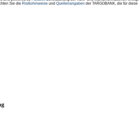
chten Sie die
Risikohinweise
und
Quellenangaben
der TARGOBANK, die für diese S
---------------------------------------------

stributionsservices umfassen gesetzliche

/Finanznachrichten und Pressemitteilungen.

d=5bc52103-d6af-11f0-be29-0694d9af22cf&lang=de

---------------------------------------------

ag
G

traße 73

rg
