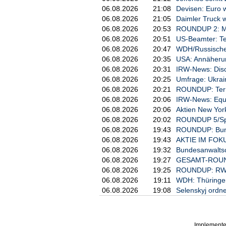
b) LEI

06.08.2026
21:08
Devisen: Euro w
06.08.2026
21:05
Daimler Truck 
     894500H8CNSZ53EI6K63

06.08.2026
20:53
ROUNDUP 2: Mis
06.08.2026
20:51
US-Beamter: Te
4. Angaben zum Geschäft/zu den
06.08.2026
20:47
WDH/Russische A
06.08.2026
20:35
USA: Annäherun
a) Beschreibung des Finanzinst
06.08.2026
20:31
IRW-News: Disco
06.08.2026
20:25
Umfrage: Ukrai
     Art:     Aktie

06.08.2026
20:21
ROUNDUP: Termi
     ISIN:    DE000RENK730

06.08.2026
20:06
IRW-News: Equi
b) Art des Geschäfts

06.08.2026
20:06
Aktien New York
06.08.2026
20:02
ROUNDUP 5/Spre
     Verkauf

06.08.2026
19:43
ROUNDUP: Bundes
06.08.2026
19:43
AKTIE IM FOKUS:
c) Preis(e) und Volumen

06.08.2026
19:32
Bundesanwaltsch
06.08.2026
19:27
GESAMT-ROUNDU
     Preis(e)       Volumen

06.08.2026
19:25
ROUNDUP: RWE e
     46,2250 EUR    20.107,88 E
06.08.2026
19:11
WDH: Thüringens
d) Aggregierte Informationen

06.08.2026
19:08
Selenskyj ordne
     Preis          Aggregiert
     46,2250 EUR    20.107,880
Implemente