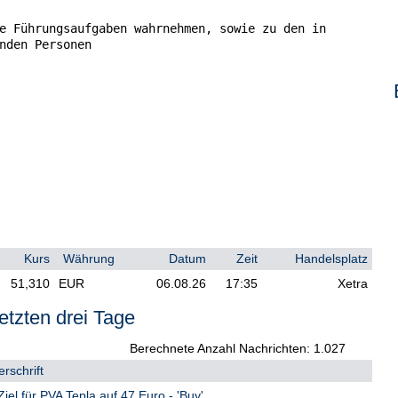
e Führungsaufgaben wahrnehmen, sowie zu den in

nden Personen

Kurs
Währung
Datum
Zeit
Handelsplatz
51,310
EUR
06.08.26
17:35
Xetra
 Teilnehmer am Markt für Emissionszertifikate,

etzten drei Tage
um Versteigerer oder zur Auktionsaufsicht

Berechnete Anzahl Nachrichten: 1.027
rschrift
Ziel für PVA Tepla auf 47 Euro - 'Buy'