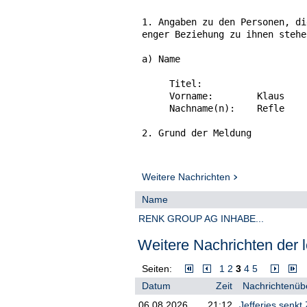
1. Angaben zu den Personen, di
enger Beziehung zu ihnen stehe
a) Name

     Titel:

     Vorname:        Klaus

     Nachname(n):    Refle

2. Grund der Meldung

a) Position / Status

Weitere Nachrichten
     Position:    Aufsichtsrat

Name
b) Erstmeldung

RENK GROUP AG INHABE...
3. Angaben zum Emittenten, zum
Weitere Nachrichten der l
zur Versteigerungsplattform, z
a) Name

Seiten:
1
2
3
4
5
Datum
Zeit
Nachrichtenübe
     RENK Group AG

06.08.2026
21:12
Jefferies senkt 