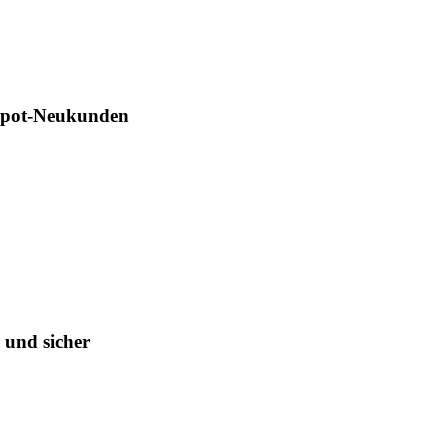
.renk.com

News-Service

---------------------------------------------

Depot-Neukunden
 und sicher