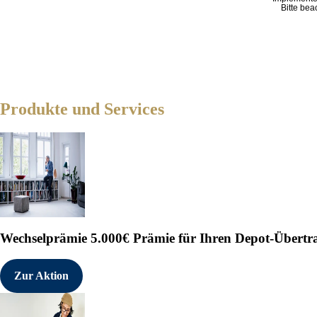
Bitte bea
e) Datum des Geschäfts

     02.04.2025; UTC+1

f) Ort des Geschäfts

     Name:    XETRA

     MIC:     XETR

Produkte und Services
------------------------------
11.12.2025 CET/CEST Die EQS Di
Meldepflichten, Corporate News
Originalinhalt anzeigen:

https://eqs-news.com/?origin_i
------------------------------
Wechselprämie
5.000€ Prämie für Ihren Depot-Übertr
   Sprache:        Deutsch

   Unternehmen:    RENK Group A
Zur Aktion
                   Gögginger S
                   86159 Augsbu
                   Deutschland
