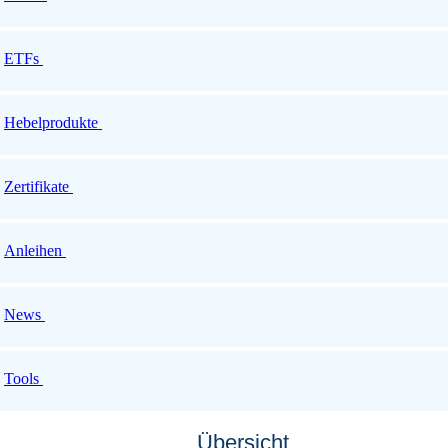
ETFs
Hebelprodukte
Zertifikate
Anleihen
News
Tools
Übersicht