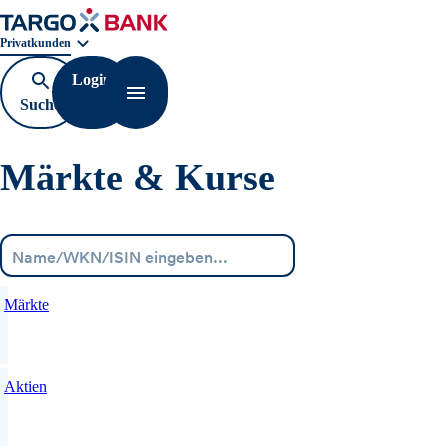
Geschäftsbereichnavigation. Aktuelle Auswahl:
Privatkunden
Login
Suche
Navigation öffnen
öffnen
Märkte & Kurse
Menü
Märkte
Aktien