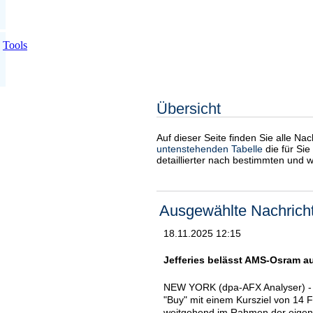
Tools
Übersicht
Auf dieser Seite finden Sie alle Na
untenstehenden Tabelle
die für Sie
detaillierter nach bestimmten und 
Ausgewählte Nachrich
18.11.2025 12:15
Jefferies belässt AMS-Osram auf
NEW YORK (dpa-AFX Analyser) - 
"Buy" mit einem Kursziel von 14 
weitgehend im Rahmen der eigene