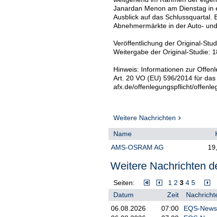
Janardan Menon am Dienstag in e
Ausblick auf das Schlussquartal.
Abnehmermärkte in der Auto- und 
Veröffentlichung der Original-Stu
Weitergabe der Original-Studie: 1
Hinweis: Informationen zur Offenl
Art. 20 VO (EU) 596/2014 für das
afx.de/offenlegungspflicht/offenle
Weitere Nachrichten
Name
AMS-OSRAM AG
19
Weitere Nachrichten de
Seiten:
1
2
3
4
5
Datum
Zeit
Nachricht
06.08.2026
07:00
EQS-News: 