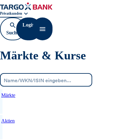
Geschäftsbereichnavigation. Aktuelle Auswahl:
Privatkunden
Login
Suche
Navigation öffnen
öffnen
Märkte & Kurse
Menü
Märkte
Aktien