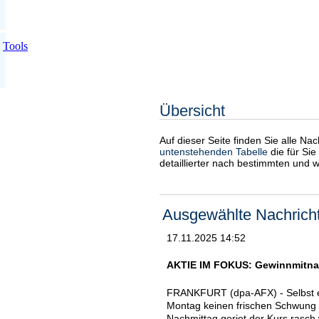
Tools
Übersicht
Auf dieser Seite finden Sie alle Na
untenstehenden Tabelle
die für Sie
detaillierter nach bestimmten und 
Ausgewählte Nachrich
17.11.2025 14:52
AKTIE IM FOKUS: Gewinnmitnahm
FRANKFURT (dpa-AFX) - Selbst eh
Montag keinen frischen Schwung 
Nachmittag geriet der Kurs rasch 