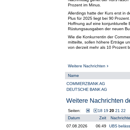
Prozent im Minus.
Allerdings hatte der Kurs erst i
Plus für 2025 liegt bei 90 Prozen
Hoffnung auf eine konjunkturelle
Rüstungsausgaben der neuen Bu
Wie die Konkurrentin der Comme
mitteilte, sollen höhere Erträge 
von derzeit mehr als 10 Prozent 
Weitere Nachrichten
Name
COMMERZBANK AG
DEUTSCHE BANK AG
Weitere Nachrichten de
Seiten:
18
19
20
21
22
Datum
Zeit
Nachrichte
07.08.2026
06:49
UBS belässt