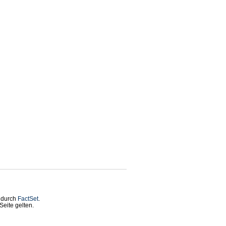
t durch
FactSet
.
eite gelten.