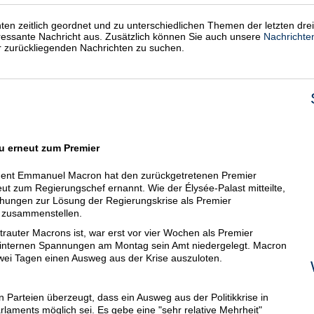
chten zeitlich geordnet und zu unterschiedlichen Themen der letzten dre
eressante Nachricht aus. Zusätzlich können Sie auch unsere
Nachrichte
er zurückliegenden Nachrichten zu suchen.
 erneut zum Premier
ident Emmanuel Macron hat den zurückgetretenen Premier
t zum Regierungschef ernannt. Wie der Élysée-Palast mitteilte,
ühungen zur Lösung der Regierungskrise als Premier
 zusammenstellen.
rauter Macrons ist, war erst vor vier Wochen als Premier
sinternen Spannungen am Montag sein Amt niedergelegt. Macron
zwei Tagen einen Ausweg aus der Krise auszuloten.
Parteien überzeugt, dass ein Ausweg aus der Politikkrise in
laments möglich sei. Es gebe eine "sehr relative Mehrheit"