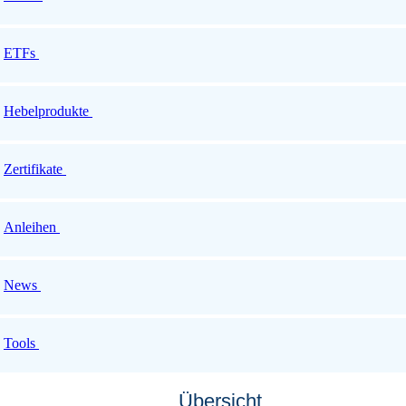
ETFs
Hebelprodukte
Zertifikate
Anleihen
News
Tools
Übersicht