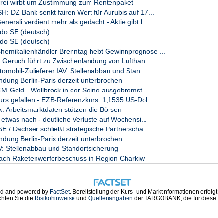
Frei wirbt um Zustimmung zum Rentenpaket
olgreicher sein wird, sowohl bei der Suche nach einem Konsens in
 DZ Bank senkt fairen Wert für Aurubis auf 17...
en politischen Fragen ist offen. Seit der vorgezogenen
rali verdient mehr als gedacht - Aktie gibt l...
 Parlament in unterschiedliche politische Blöcke geteilt, die
do SE (deutsch)
it besitzen, aber auch keine tragfähigen Bündnisse bilden und
en wie etwa in Deutschland sind in Frankreich unüblich.
do SE (deutsch)
emikalienhändler Brenntag hebt Gewinnprognose ...
haftsleistung mit 114 Prozent die dritthöchste Schuldenquote in
r Geruch führt zu Zwischenlandung von Lufthan...
. Auch die Staatsausgaben gehören zu den höchsten in Europa.
tomobil-Zulieferer IAV: Stellenabbau und Stan...
8 Prozent. Die EU hat bereits im Juli 2024 ein Defizitverfahren
ndung Berlin-Paris derzeit unterbrochen
EM-Gold - Wellbrock in der Seine ausgebremst
das zerstrittene Parlament ist sich uneins, ob die Finanzen mit
urs gefallen - EZB-Referenzkurs: 1,1535 US-Dol...
terer Steuern etwa für besonders wohlhabende Menschen wieder
k: Arbeitsmarktdaten stützen die Börsen
P/he
etwas nach - deutliche Verluste auf Wochensi...
 / Dachser schließt strategische Partnerscha...
ndung Berlin-Paris derzeit unterbrochen
AV: Stellenabbau und Standortsicherung
nach Raketenwerferbeschuss in Region Charkiw
d and powered by
FactSet
. Bereitstellung der Kurs- und Marktinformationen erfolg
chten Sie die
Risikohinweise
und
Quellenangaben
der TARGOBANK, die für diese S