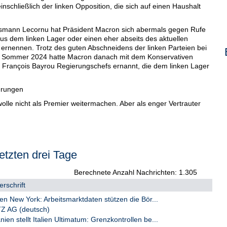
nschließlich der linken Opposition, die sich auf einen Haushalt
smann Lecornu hat Präsident Macron sich abermals gegen Rufe
us dem linken Lager oder einen eher abseits des aktuellen
 ernennen. Trotz des guten Abschneidens der linken Parteien bei
 Sommer 2024 hatte Macron danach mit dem Konservativen
er François Bayrou Regierungschefs ernannt, die dem linken Lager
erungen
olle nicht als Premier weitermachen. Aber als enger Vertrauter
sch nicht abschlagen. Ein Vorteil ist, dass Lecornu nach seinen
en möglicherweise auf eine Unterstützung einer ausreichend
rungen wird bauen können.
mt zurückgeholte Premier unter Zeitdruck, denn wenn das hoch
etzten drei Tage
itig einen Haushalt für das kommende Jahr auf den Weg bringen
 zum kommenden Montag ins Parlament eingebracht werden, und
gsrechtliche Fristen vor. Wenn dies nicht gelingt, würde dies
Berechnete Anzahl Nachrichten: 1.305
och weiter blockieren und wirtschaftlich behindern.
rschrift
cornus zwei Vorgänger im Präsidentenamt gescheitert. Michel
 New York: Arbeitsmarktdaten stützen die Bör...
trag nicht und Bayrou verlor eine Vertrauensfrage.
 AG (deutsch)
 stellt Italien Ultimatum: Grenzkontrollen be...