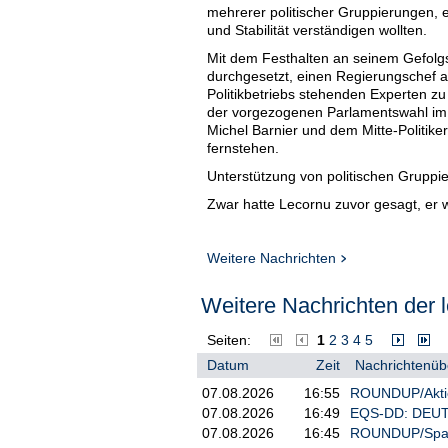
mehrerer politischer Gruppierungen, ei
und Stabilität verständigen wollten.
Mit dem Festhalten an seinem Gefolg
durchgesetzt, einen Regierungschef a
Politikbetriebs stehenden Experten zu
der vorgezogenen Parlamentswahl im
Michel Barnier und dem Mitte-Politik
fernstehen.
Unterstützung von politischen Gruppi
Zwar hatte Lecornu zuvor gesagt, er w
des Präsidenten konnte er dessen Wun
intensiven Beratungen mit den Partei
großen Zahl von politischen Gruppie
Weitere Nachrichten
Auf jeden Fall steht der wieder ins A
Weitere Nachrichten der l
verschuldete Frankreich noch rechtze
möchte, muss dieser spätestens bis
zwar vom Premier. Das sehen verfassun
Seiten:
1
2
3
4
5
das politisch ohnehin gelähmte Land n
Datum
Zeit
Nachrichtenübe
Am Streit über den Haushalt waren Le
07.08.2026
16:55
ROUNDUP/Aktien
Barnier überlebte einen Misstrauensan
07.08.2026
16:49
EQS-DD: DEUTZ
Erfolgsaussichten sind offen
07.08.2026
16:45
ROUNDUP/Spanien