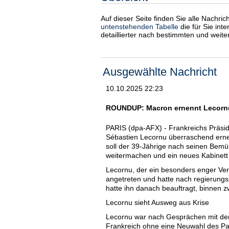
Auf dieser Seite finden Sie alle Nachri
untenstehenden Tabelle
die für Sie int
detaillierter nach bestimmten und weit
Ausgewählte Nachricht
10.10.2025 22:23
ROUNDUP: Macron ernennt Lecornu
PARIS (dpa-AFX) - Frankreichs Präs
Sébastien Lecornu überraschend erneu
soll der 39-Jährige nach seinen Bem
weitermachen und ein neues Kabinett
Lecornu, der ein besonders enger Vert
angetreten und hatte nach regierung
hatte ihn danach beauftragt, binnen 
Lecornu sieht Ausweg aus Krise
Lecornu war nach Gesprächen mit den 
Frankreich ohne eine Neuwahl des Par