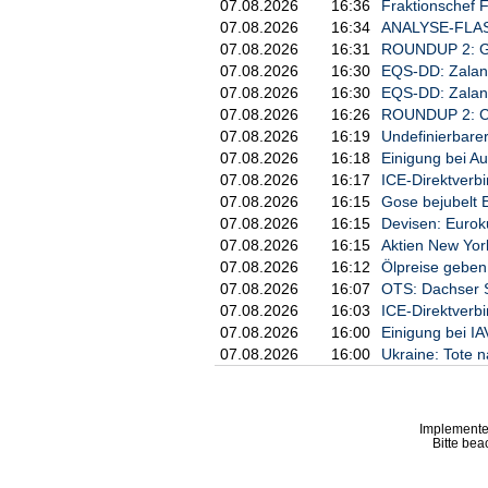
07.08.2026
16:36
Fraktionschef 
Ob Lecornu im zweiten Anlauf nun erf
07.08.2026
16:34
ANALYSE-FLASH:
Haushalts- als auch anderen drängend
07.08.2026
16:31
ROUNDUP 2: Gene
Parlamentswahl im Sommer 2024 ist das
07.08.2026
16:30
EQS-DD: Zalan
jeweils keine regierungsfähige Mehrhe
sich gegenseitig blockieren. Koalition
07.08.2026
16:30
EQS-DD: Zalan
07.08.2026
16:26
ROUNDUP 2: Ch
Frankreich hat gemessen an der Wirtsc
07.08.2026
16:19
Undefinierbare
der EU nach Griechenland und Italien
07.08.2026
16:18
Einigung bei Au
Das Haushaltsdefizit lag zuletzt bei 5,
07.08.2026
16:17
ICE-Direktverbi
gegen Frankreich eröffnet.
07.08.2026
16:15
Gose bejubelt 
Nötig ist also ein Sparhaushalt, aber 
07.08.2026
16:15
Devisen: Eurok
Einschnitten oder der Schaffung wei
07.08.2026
16:15
Aktien New Yor
ins Lot gebracht werden sollen./evs/D
07.08.2026
16:12
Ölpreise geben 
07.08.2026
16:07
OTS: Dachser SE
07.08.2026
16:03
ICE-Direktverbi
07.08.2026
16:00
Einigung bei I
07.08.2026
16:00
Ukraine: Tote 
Implemente
Bitte bea