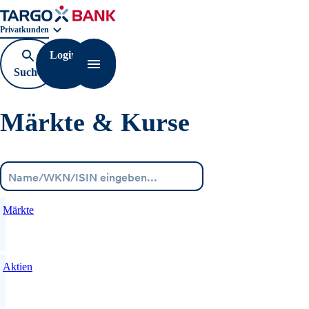
Geschäftsbereichnavigation. Aktuelle Auswahl:
Privatkunden
Login
Suche
Navigation öffnen
öffnen
Märkte & Kurse
Menü
Märkte
Aktien