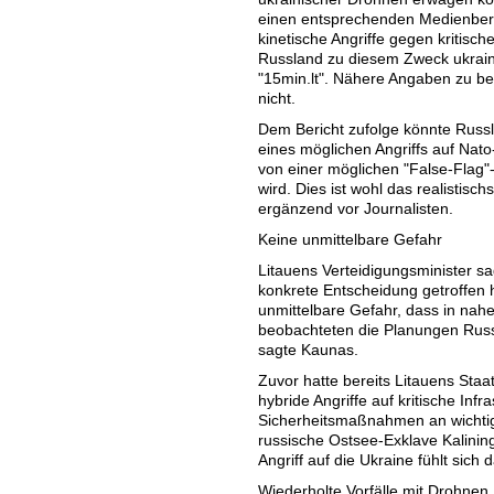
einen entsprechenden Medienberi
kinetische Angriffe gegen kritisch
Russland zu diesem Zweck ukrain
"15min.lt". Nähere Angaben zu b
nicht.
Dem Bericht zufolge könnte Russ
eines möglichen Angriffs auf Nato
von einer möglichen "False-Flag"-
wird. Dies ist wohl das realistisc
ergänzend vor Journalisten.
Keine unmittelbare Gefahr
Litauens Verteidigungsminister s
konkrete Entscheidung getroffen 
unmittelbare Gefahr, dass in nah
beobachteten die Planungen Russ
sagte Kaunas.
Zuvor hatte bereits Litauens St
hybride Angriffe auf kritische Inf
Sicherheitsmaßnahmen an wichtige
russische Ostsee-Exklave Kalinin
Angriff auf die Ukraine fühlt si
Wiederholte Vorfälle mit Drohnen