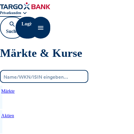
Geschäftsbereichnavigation. Aktuelle Auswahl:
Privatkunden
Login
Suche
Navigation öffnen
öffnen
Märkte & Kurse
Menü
Märkte
Aktien