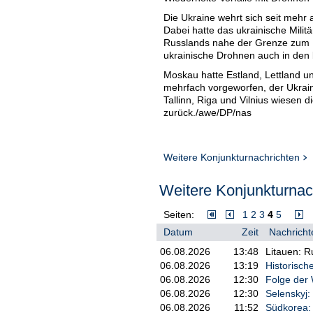
Die Ukraine wehrt sich seit mehr a
Dabei hatte das ukrainische Mili
Russlands nahe der Grenze zum Ba
ukrainische Drohnen auch in den 
Moskau hatte Estland, Lettland un
mehrfach vorgeworfen, der Ukrain
Tallinn, Riga und Vilnius wiesen
zurück./awe/DP/nas
Weitere Konjunkturnachrichten
Weitere Konjunkturnach
Seiten:
1
2
3
4
5
Datum
Zeit
Nachricht
06.08.2026
13:48
Litauen: R
06.08.2026
13:19
Historisch
06.08.2026
12:30
Folge der 
06.08.2026
12:30
Selenskyj:
06.08.2026
11:52
Südkorea: 