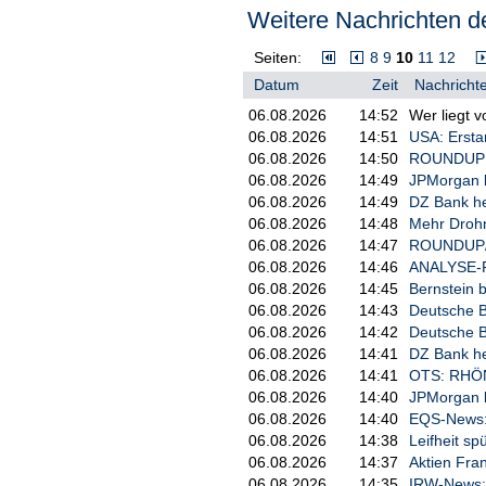
Royal Caribbean, Norwegian Cruise
Weitere Nachrichten de
letzten Platz
Befragt, aber ohne Antwort blieb
Seiten:
8
9
10
11
12
«Wir sind noch auf einem sehr, se
klimaneutral und umweltfreundlich
Datum
Zeit
Nachrichte
dabei vor allem das besonders sc
06.08.2026
14:52
Wer liegt 
großen Kreuzfahrtschiffe genutzt 
06.08.2026
14:51
USA: Erstan
Kein einziges Kreuzfahrtschiff ve
06.08.2026
14:50
ROUNDUP 2:
verzichten laut Ranking die Reed
06.08.2026
14:49
JPMorgan b
Nabu: Kein Anlauf
06.08.2026
14:49
DZ Bank he
06.08.2026
14:48
Mehr Drohn
von
Hamburgs Nabu-Vorsitzender Malte
06.08.2026
14:47
ROUNDUP/ K
Landstrompflicht ab 2027 für tec
Kreuzfahrtschiffen
06.08.2026
14:46
ANALYSE-FL
Regelungen um mehrere Jahre vorau
ohne
06.08.2026
14:45
Bernstein 
Landstromanschluss wie gewohnt i
seiner Sicht mit einem Anlaufver
Landstromanschluss
06.08.2026
14:43
Deutsche Ba
06.08.2026
14:42
Deutsche Ba
Der Nabu befasst sich bereits sei
06.08.2026
14:41
DZ Bank heb
Damals gab es aber noch kein Ran
06.08.2026
14:41
OTS: RHÖN
den Schmähpreis «Dinosaurier de
06.08.2026
14:40
JPMorgan b
Begründung damals: «Ihre angebl
Ein einziger Ozeanriese stoße auf 
06.08.2026
14:40
EQS-News: A
hieß es damals.
06.08.2026
14:38
Leifheit s
06.08.2026
14:37
Aktien Fran
Einige Fortschritte im
06.08.2026
14:35
IRW-News: 