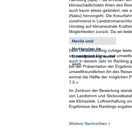
klimaschädlichsten Arten des Re
auch kaum etwas geändert, wie 
(Nabu) hervorgeht. Die Kreuzfahrt
zunehmend in Landstromanschlüss
Umstieg auf klimaneutrale Kraftsto
Möglichkeiten zurück. Da sei leid
Havila und
Hurtigruten im
Dem Umweltranking zufolge bieten
am wenigsten klima- und umweltsc
Umweltranking weiter
auch in diesem Jahr im Ranking g
vorn
bei der Präsentation der Ergebni
umweltfreundlichen Art des Reisens
einmal die Hälfte der möglichen 
7,5.»
Im Zentrum der Bewertung standen
von Landstrom und Stickoxidkata
wie Klimaziele, Luftreinhaltung 
Ergebnisse des Rankings ergaben 
Britischer
Weitere Nachrichten
Kreuzfahrtanbieter
Punktgleich auf dem dritten Plat
Anbieter TUI Cruises mit Mein Sc
Marella auf dem