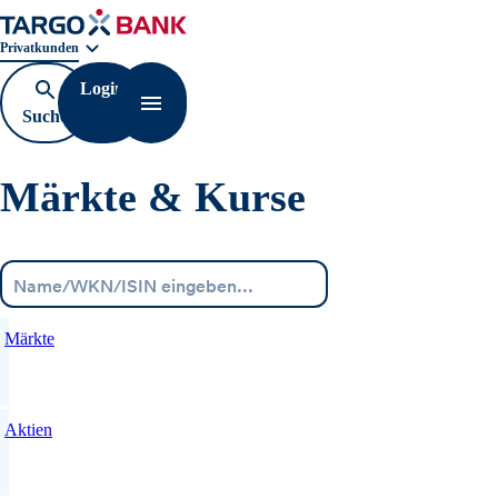
Geschäftsbereichnavigation. Aktuelle Auswahl:
Privatkunden
Login
Suche
Navigation öffnen
öffnen
Märkte & Kurse
Menü
Märkte
Aktien