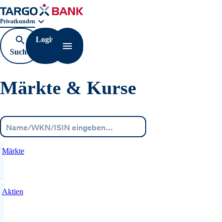
Geschäftsbereichnavigation. Aktuelle Auswahl:
Privatkunden
Login
Suche
Navigation öffnen
öffnen
Märkte & Kurse
Menü
Märkte
Aktien