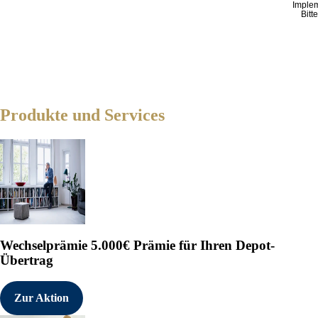
Imple
Bitt
Produkte und Services
Wechselprämie
5.000€ Prämie für Ihren Depot-
Übertrag
Zur Aktion