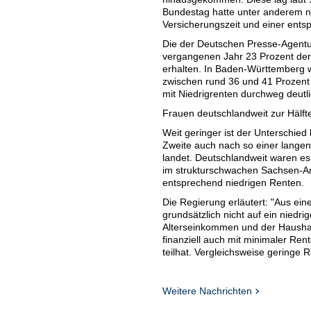
Bundestag hatte unter anderem n
Versicherungszeit und einer ents
Die der Deutschen Presse-Agentu
vergangenen Jahr 23 Prozent der
erhalten. In Baden-Württemberg 
zwischen rund 36 und 41 Prozent 
mit Niedrigrenten durchweg deutli
Frauen deutschlandweit zur Hälfte
Weit geringer ist der Unterschied
Zweite auch nach so einer langen
landet. Deutschlandweit waren e
im strukturschwachen Sachsen-Anh
entsprechend niedrigen Renten.
Die Regierung erläutert: "Aus ein
grundsätzlich nicht auf ein nied
Alterseinkommen und der Haushalt
finanziell auch mit minimaler Re
teilhat. Vergleichsweise geringe
auftreten, da hierzu nicht nur Bei
oder Arbeitslosigkeit ohne Arbeit
Weitere Nachrichten
Linke: Aus für abschlagsfreie Re