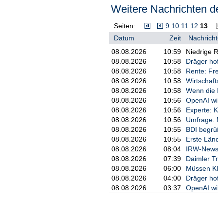
Die rentenpolitische Sprecherin d
Weitere Nachrichten de
Abschaffung der abschlagsfreien 
die schon jetzt mit viel zu nied
Seiten:
9
10
11
12
13
Kauf nehmen, würden ihre Renten
Datum
Zeit
Nachricht
Janina Böttger, Linke-Abgeordnet
08.08.2026
10:59
Niedrige R
Osten zahlt bis heute den Preis.
doppelt so häufig betroffen wie i
08.08.2026
10:58
Dräger ho
Ergebnis jahrelanger Ungleichheit
08.08.2026
10:58
Rente: Fre
Problem./bw/DP/mis
08.08.2026
10:58
Wirtschaft
08.08.2026
10:58
Wenn die 
08.08.2026
10:56
OpenAI wi
08.08.2026
10:56
Experte: 
08.08.2026
10:56
Umfrage: M
08.08.2026
10:55
BDI begrü
08.08.2026
10:55
Erste Län
08.08.2026
08:04
IRW-News:
08.08.2026
07:39
Daimler Tr
08.08.2026
06:00
Müssen KI
08.08.2026
04:00
Dräger ho
08.08.2026
03:37
OpenAI wi