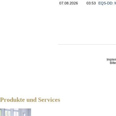
07.08.2026
03:53
EQS-DD: M
Imple
Bitt
Produkte und Services