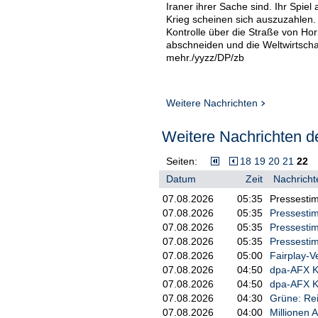
Iraner ihrer Sache sind. Ihr Spiel
Krieg scheinen sich auszuzahlen.
Kontrolle über die Straße von Ho
abschneiden und die Weltwirtschaf
mehr./yyzz/DP/zb
Weitere Nachrichten
Weitere Nachrichten de
Seiten:
18
19
20
21
22
Datum
Zeit
Nachricht
07.08.2026
05:35
Pressestim
07.08.2026
05:35
Pressestim
07.08.2026
05:35
Pressestim
07.08.2026
05:35
Pressestim
07.08.2026
05:00
Fairplay-V
07.08.2026
04:50
dpa-AFX 
07.08.2026
04:50
dpa-AFX K
07.08.2026
04:30
Grüne: Rei
07.08.2026
04:00
Millionen 