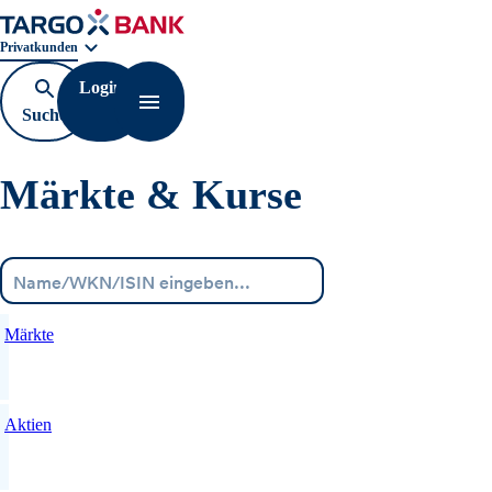
Geschäftsbereichnavigation. Aktuelle Auswahl:
Privatkunden
Login
Suche
Navigation öffnen
öffnen
Märkte & Kurse
Menü
Märkte
Aktien