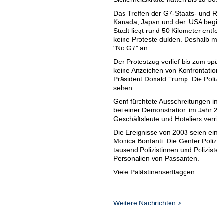
Das Treffen der G7-Staats- und R
Kanada, Japan und den USA beginn
Stadt liegt rund 50 Kilometer ent
keine Proteste dulden. Deshalb m
"No G7" an.
Der Protestzug verlief bis zum s
keine Anzeichen von Konfrontation
Präsident Donald Trump. Die Poliz
sehen.
Genf fürchtete Ausschreitungen 
bei einer Demonstration im Jahr
Geschäftsleute und Hoteliers verr
Die Ereignisse von 2003 seien ein
Monica Bonfanti. Die Genfer Pol
tausend Polizistinnen und Polizist
Personalien von Passanten.
Viele Palästinenserflaggen
Bei strahlendem Sonnenschein sa
ersten Schätzungen mehrere taus
Palästinenserfahnen. Der Marsch
Weitere Nachrichten
organisiert, darunter auch Femini