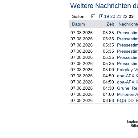
Block", wie eine Sprecherin vorhe
Weitere Nachrichten de
Die "No G7"-Koalition protestiert
Mindestlöhne, kostenlose Verhütun
Seiten:
19
20
21
22
23
die Streichung der Angabe des G
Datum
Zeit
Nachricht
Die G7 erwähnen sie auch. Das sei 
07.08.2026
05:35
Pressestim
mehr der heutigen Welt entsprich
07.08.2026
05:35
Pressestim
privilegiertesten Minderheit der 
07.08.2026
05:35
Pressestim
G7-Delegationen reisen über Gen
07.08.2026
05:35
Pressestim
07.08.2026
05:35
Pressestim
Die Aufgabe der Schweizer Sicherh
07.08.2026
05:35
Pressestim
müssen auch die Sicherheit der a
07.08.2026
05:00
Fairplay-V
nächstgelegene Flughafen zu Évia
07.08.2026
04:50
dpa-AFX 
Genf ist wie eine Enklave auf fr
07.08.2026
04:50
dpa-AFX K
bis auf sieben geschlossen und f
07.08.2026
04:30
Grüne: Rei
durch./oe/rin/rom/DP/he
07.08.2026
04:00
Millionen 
07.08.2026
03:53
EQS-DD: M
Imple
Bitt