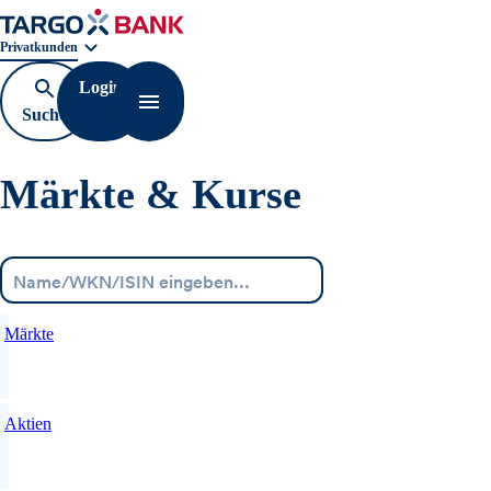
Geschäftsbereichnavigation. Aktuelle Auswahl:
Privatkunden
Login
Suche
Navigation öffnen
öffnen
Märkte & Kurse
Menü
Märkte
Aktien