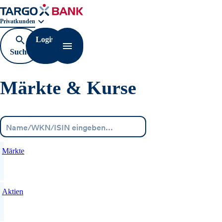
Geschäftsbereichnavigation. Aktuelle Auswahl:
Privatkunden
Login
Suche
Navigation öffnen
öffnen
Märkte & Kurse
Menü
Märkte
Aktien