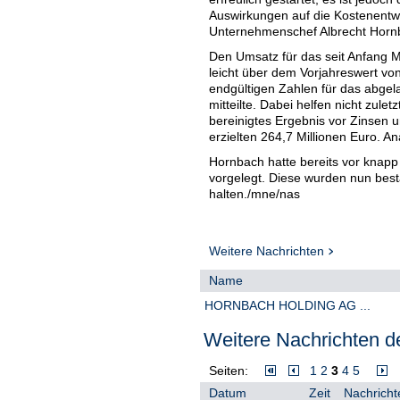
Auswirkungen auf die Kostenentw
Unternehmenschef Albrecht Hornba
Den Umsatz für das seit Anfang 
leicht über dem Vorjahreswert vo
endgültigen Zahlen für das abgel
mitteilte. Dabei helfen nicht zuletz
bereinigtes Ergebnis vor Zinsen u
erzielten 264,7 Millionen Euro. 
Hornbach hatte bereits vor knapp
vorgelegt. Diese wurden nun bestä
halten./mne/nas
Weitere Nachrichten
Name
HORNBACH HOLDING AG ...
Weitere Nachrichten de
Seiten:
1
2
3
4
5
Datum
Zeit
Nachricht