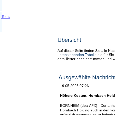
Tools
Übersicht
Auf dieser Seite finden Sie alle Na
untenstehenden Tabelle
die für Sie
detaillierter nach bestimmten und 
Ausgewählte Nachrich
19.05.2026 07:26
Höhere Kosten: Hornbach Holdin
BORNHEIM (dpa-AFX) - Der anhal
Hornbach Holding auch in den ko
erfreulich gestartet, es ist jedoc