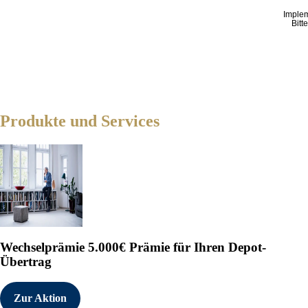
Imple
Bitt
Produkte und Services
Wechselprämie
5.000€ Prämie für Ihren Depot-
Übertrag
Zur Aktion