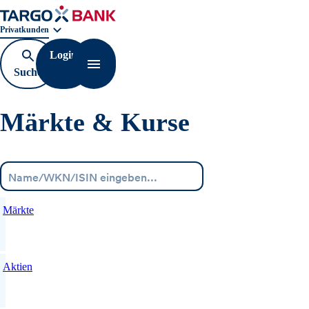
Geschäftsbereichnavigation. Aktuelle Auswahl:
Privatkunden
Login
Suche
Navigation öffnen
öffnen
Märkte & Kurse
Menü
Märkte
Aktien