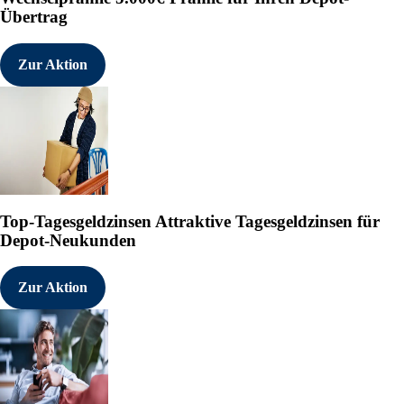
beachten Sie die englische Origin
Übertrag
www.sec.gov, www.asx.com.au ode
ausschließlich das Original.
Zur Aktion
Die englische Originalmeldung fin
https://www.irw-press.at/press_
Die übersetzte Meldung finden Si
https://www.irw-press.at/press_
<p><b>NEWSLETTER REGISTRIE
Aktuelle Pressemeldungen dieses 
http://www.irw-press.com/alert_
Top-Tagesgeldzinsen
Attraktive Tagesgeldzinsen für
Depot-Neukunden
Mitteilung übermittelt durch IRW-
Kostenloser Abdruck mit Quellena
Zur Aktion