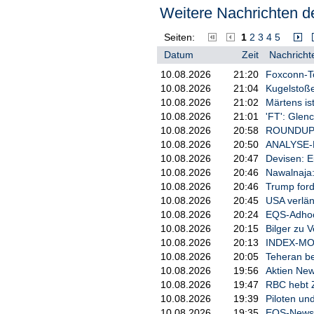
Der Refrain vermittelt die Kernaus
Weitere Nachrichten de
zur Einheit, der in der heutigen, 
Seiten:
1
2
3
4
5
Der Text betont, dass reine Liebe 
beyond Christians, Muslims, and J
Datum
Zeit
Nachricht
the one solution within.
10.08.2026
21:20
Foxconn-T
Sir Ivans Engagement für friedens
10.08.2026
21:04
Kugelstoße
hervorgehoben, darunter die Wel
10.08.2026
21:02
Märtens is
globale DJ-Initiative zur Unterst
10.08.2026
21:01
'FT': Glen
Seine Zusammenarbeit mit dem r
10.08.2026
20:58
ROUNDUP: P
und EDM.com hervorgehoben - fes
10.08.2026
20:50
ANALYSE-FL
Musik weiter.
10.08.2026
20:47
Devisen: E
10.08.2026
20:46
Nawalnaja:
Mit Love Is The Piece setzt Sir Iv
anzuregen. Eine Reihe von Remix
10.08.2026
20:46
Trump ford
wird dazu beitragen, diese Botschaf
10.08.2026
20:45
USA verlän
Einnahmen aus Streaming und D
10.08.2026
20:24
EQS-Adhoc:
(thepeacemanfoundation.org).
10.08.2026
20:15
Bilger zu 
10.08.2026
20:13
INDEX-MON
Über Sir Ivan
10.08.2026
20:05
Teheran be
Sir Ivan erschien als Musiker in 
10.08.2026
19:56
Aktien Ne
und Philanthrop, dessen missionso
10.08.2026
19:47
RBC hebt Z
EDM-Produktion verbindet. Er ist 
10.08.2026
19:39
Piloten un
interpretieren, und hat sich zu e
10.08.2026
19:35
EQS-News: 
Mitgefühl entwickelt.