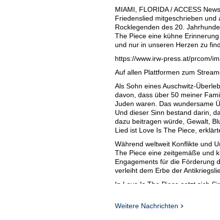
MIAMI, FLORIDA / ACCESS Newswir
Friedenslied mitgeschrieben und a
Rocklegenden des 20. Jahrhundert
The Piece eine kühne Erinnerung 
und nur in unseren Herzen zu find
https://www.irw-press.at/prco
Auf allen Plattformen zum Strea
Als Sohn eines Auschwitz-Überleb
davon, dass über 50 meiner Famil
Juden waren. Das wundersame Übe
Und dieser Sinn bestand darin, d
dazu beitragen würde, Gewalt, B
Lied ist Love Is The Piece, erklärt
Während weltweit Konflikte und Un
The Piece eine zeitgemäße und kra
Engagements für die Förderung de
verleiht dem Erbe der Antikriegsl
In Love Is The Piece setzt sich 
auseinander: Trotz außergewöhnli
wir nach wie vor nicht in der Lage
Weitere Nachrichten
Is the end of war - it's time to e