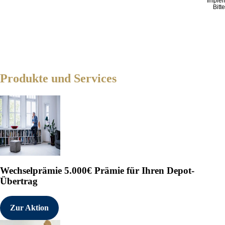
Imple
Bitt
Produkte und Services
Wechselprämie
5.000€ Prämie für Ihren Depot-
Übertrag
Zur Aktion