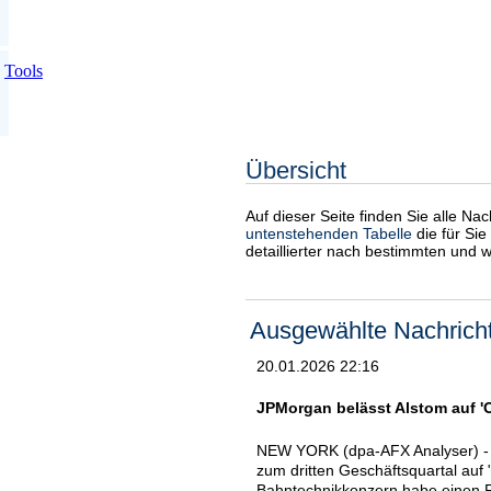
Tools
Übersicht
Auf dieser Seite finden Sie alle Na
untenstehenden Tabelle
die für Sie
detaillierter nach bestimmten und 
Ausgewählte Nachrich
20.01.2026 22:16
JPMorgan belässt Alstom auf 'O
NEW YORK (dpa-AFX Analyser) - D
zum dritten Geschäftsquartal auf
Bahntechnikkonzern habe einen R