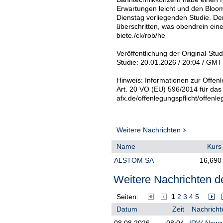
Erwartungen leicht und den Bloom
Dienstag vorliegenden Studie. De
überschritten, was obendrein ei
biete./ck/rob/he
Veröffentlichung der Original-Stu
Studie: 20.01.2026 / 20:04 / GMT
Hinweis: Informationen zur Offenl
Art. 20 VO (EU) 596/2014 für das
afx.de/offenlegungspflicht/offenle
Weitere Nachrichten
Name
Kurs
ALSTOM SA
16,690
Weitere Nachrichten de
Seiten:
1
2
3
4
5
Datum
Zeit
Nachricht
08.08.2026
08:04
IRW-News: 