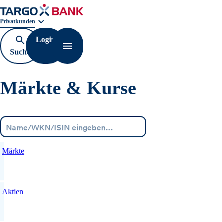
Geschäftsbereichnavigation. Aktuelle Auswahl:
Privatkunden
Login
Suche
Navigation öffnen
öffnen
Märkte & Kurse
Menü
Märkte
Aktien