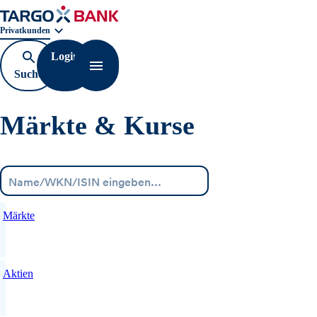
Geschäftsbereichnavigation. Aktuelle Auswahl:
Privatkunden
Login
Suche
Navigation öffnen
öffnen
Märkte & Kurse
Menü
Märkte
Aktien