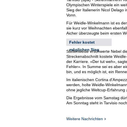
Olympischen Winterspiele ein wei
Sieg der Italienerin Nicol Delago 
Vonn.
Für Weidle-Winkelmann ist es der 
sie kurz vor Weihnachten ebenfa
Aicher überzeugte beim ersten Wel
Fehler kostet
möglichen Sieg
Stellenweise erschwerte Nebel die
Streckenabschnitt kostete Weidle
der Karriere. «Der tut weh», sag
Fehler». In Summe sei es aber ein
bin, und es möglich ist, ein Ren
Im italienischen Cortina d'Ampe
werden, holte Weidle-Winkelmann 
ohne jegliche Weltcup-Erfahrung
Die Ergebnisse vom Samstag dürf
Am Sonntag steht in Tarvisio noc
Weitere Nachrichten