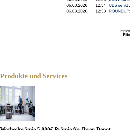
06.08.2026
12:34
UBS senkt Z
06.08.2026
12:33
ROUNDUP: P
Imple
Bitt
Produkte und Services
Wechselprämie
5.000€ Prämie für Ihren Depot-