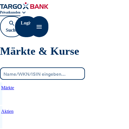
Geschäftsbereichnavigation. Aktuelle Auswahl:
Privatkunden
Login
Suche
Navigation öffnen
öffnen
Märkte & Kurse
Menü
Märkte
Aktien