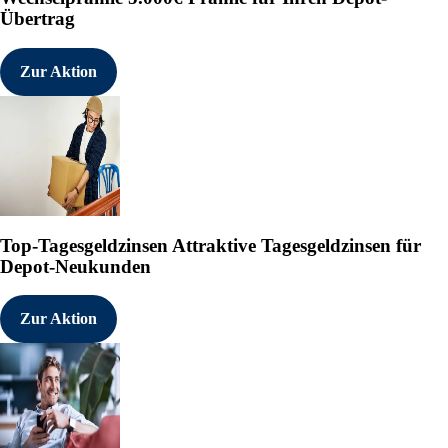
Die EQS Distributionsservic
Übertrag
News/Finanznachrichten und 
Originalinhalt anzeigen:

https://eqs-news.com/?origi
Zur Aktion
---------------------------
2245212 13.12.2025 CET/CEST
°
Top-Tagesgeldzinsen
Attraktive Tagesgeldzinsen für
Depot-Neukunden
Zur Aktion