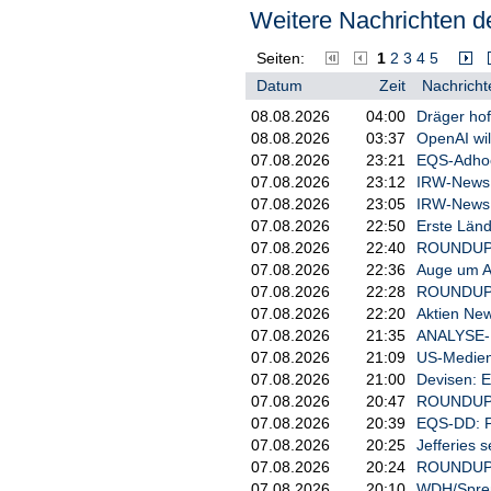
Weitere Nachrichten de
Leichte Materialien enthalt
PET-Folie, Holzspäne, Kunst
Seiten:
1
2
3
4
5
PET-Folien, die optisch den
Datum
Zeit
Nachricht
Herausforderung für die Sor
Beeinträchtigung der Pyroly
08.08.2026
04:00
Dräger hof
Temperaturen Chlorwassersto
08.08.2026
03:37
OpenAI wil
giftige Dioxine erzeugt; PE
07.08.2026
23:21
EQS-Adhoc:
sauerstoffhaltige Bestandte
07.08.2026
23:12
IRW-News: 
Heizwert verringern.

07.08.2026
23:05
IRW-News: 
DATABEYONDs FASTSORT-FILM (
07.08.2026
22:50
Erste Länd
die Extraktion von "urbanen
07.08.2026
22:40
ROUNDUP 3
07.08.2026
22:36
Auge um Au
Dank einer branchenführende
07.08.2026
22:28
ROUNDUP/Ak
256-Band-Präzisionserkennun
07.08.2026
22:20
Aktien New
von über 95 % aus komplexen
07.08.2026
21:35
ANALYSE-FL
effizient PVC- und PET-Foli
07.08.2026
21:09
US-Medien
gewährleistet die Reinheit 
07.08.2026
21:00
Devisen: 
Pyrolyse und eliminiert Ver
07.08.2026
20:47
ROUNDUP 2
Hochreine PP/PE-Folie kann 
07.08.2026
20:39
EQS-DD: P
umgewandelt werden. Durch w
07.08.2026
20:25
Jefferies s
Kraftstoffkomponenten wie O
07.08.2026
20:24
ROUNDUP 3
PP/PE-Folie ergibt 0,6-0,75
07.08.2026
20:10
WDH/Spreng