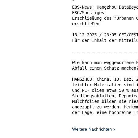
^

EQS-News: Hangzhou DataBeyo
ESG/Sonstiges

Erschließung des "Urbanen Ö
erschließen

13.12.2025 / 23:05 CET/CEST
Für den Inhalt der Mitteilu
---------------------------
Wie kann man weggeworfene P
Abfall einen Schatz machen?
HANGZHOU, China, 13. Dez. 2
leichter Materialien sind i
und PE-Folien etwa 50 % aus
Siedlungsabfällen, Deponiea
Mulchfolien bilden sie ries
angezapft zu werden. Herköm
der Lage, eine hochreine Tr
dieses Energiepotenzial sei
Der Schlüssel zur Erschließ
Weitere Nachrichten
effizienten Sortiertechnik.