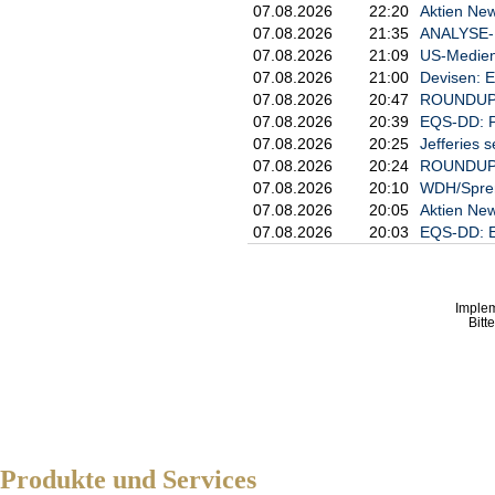
07.08.2026
22:20
Aktien New
Ausschläge nicht selten, weil gro
07.08.2026
21:35
ANALYSE-FL
vorteilhafte Richtung zu bewegen
07.08.2026
21:09
US-Medien
Was deutsche Unternehmen betrif
07.08.2026
21:00
Devisen: 
Zahlen von Nike und Fedex zu Wo
07.08.2026
20:47
ROUNDUP 2
oder DHL bewegen. Hierzulande g
07.08.2026
20:39
EQS-DD: P
Mittwoch sowie Douglas am Donner
07.08.2026
20:25
Jefferies s
--- Von Timo Hausdorf, dpa-AFX -
07.08.2026
20:24
ROUNDUP 3
07.08.2026
20:10
WDH/Spreng
07.08.2026
20:05
Aktien New
07.08.2026
20:03
EQS-DD: E
Imple
Bitt
Produkte und Services