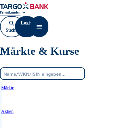
Geschäftsbereichnavigation. Aktuelle Auswahl:
Privatkunden
Login
Suche
Navigation öffnen
öffnen
Märkte & Kurse
Menü
Märkte
Aktien