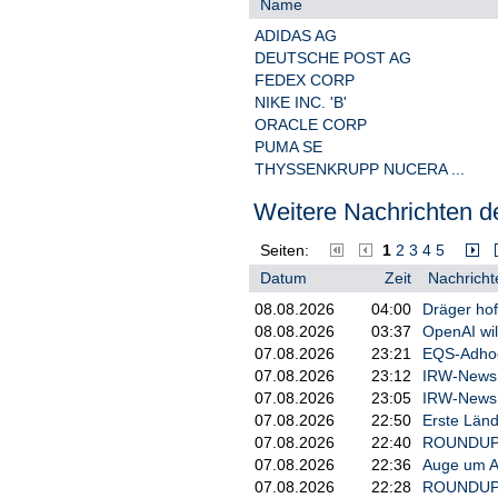
Name
gegenüber und zu dieser werden 
ADIDAS AG
Die Fed steckte vor dem Hintergru
DEUTSCHE POST AG
Daten in einer Zwickmühle. Deka
FEDEX CORP
die Fed zuletzt hatte eingehen mü
NIKE INC. 'B'
inflationäre Gefahrenlage gebe, 
ORACLE CORP
ausgesendet. Kater findet, die Fe
PUMA SE
Tun intakt bleibt.
THYSSENKRUPP NUCERA ...
Die Fed hat ihre Entscheidung für
spannend mit den Zinsentscheidu
Weitere Nachrichten de
Von der EZB werden so schnell k
Abseits der Erwartungen in puncto
Seiten:
1
2
3
4
5
Wie die Nachrichtenagentur Bloo
Datum
Zeit
Nachricht
vertraute Personen berichtete, h
08.08.2026
04:00
Dräger hof
für einige der Rechenzentren für
verschoben, vor allem wegen Arbe
08.08.2026
03:37
OpenAI wil
07.08.2026
23:21
EQS-Adhoc:
Der Dax rutschte daraufhin im S
07.08.2026
23:12
IRW-News: 
Nach der langen Rally vieler KI-
07.08.2026
23:05
IRW-News: 
Unternehmen angesichts knapper R
07.08.2026
22:50
Erste Länd
KI-Geschäften Geld verdienen wer
07.08.2026
22:40
ROUNDUP 3
Bevor die Anleger ihre Bücher fü
07.08.2026
22:36
Auge um Au
vor Weihnachten am kommenden F
07.08.2026
22:28
ROUNDUP/Ak
Terminbörsen. An diesen Tagen la