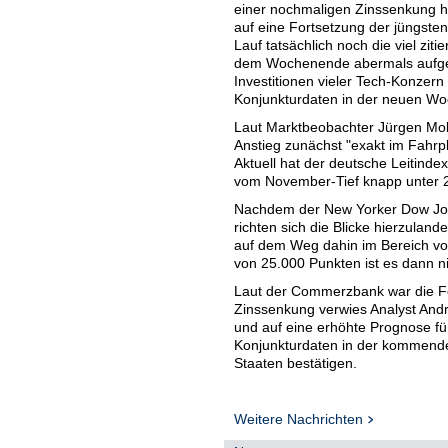
einer nochmaligen Zinssenkung ho
auf eine Fortsetzung der jüngste
Lauf tatsächlich noch die viel zi
dem Wochenende abermals aufgek
Investitionen vieler Tech-Konzern
Konjunkturdaten in der neuen Wo
Laut Marktbeobachter Jürgen Mol
Anstieg zunächst "exakt im Fahrp
Aktuell hat der deutsche Leitind
vom November-Tief knapp unter 2
Nachdem der New Yorker Dow Jone
richten sich die Blicke hierzulan
auf dem Weg dahin im Bereich vo
von 25.000 Punkten ist es dann ni
Laut der Commerzbank war die Fe
Zinssenkung verwies Analyst And
und auf eine erhöhte Prognose fü
Konjunkturdaten in der kommenden
Staaten bestätigen.
Von Anlegern sehnlichst erwartet
Bericht für November auch Daten 
Weitere Nachrichten
das Problem weiter auflösen, das
Konjunkturdaten aufgestaut hatten.