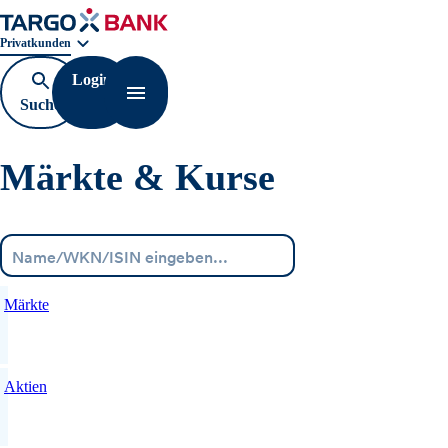
Geschäftsbereichnavigation. Aktuelle Auswahl:
Privatkunden
Login
Suche
Navigation öffnen
öffnen
Märkte & Kurse
Menü
Märkte
Aktien