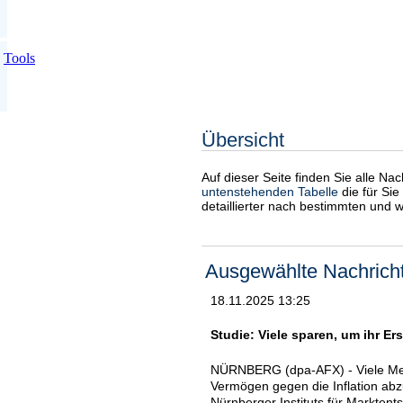
Tools
Übersicht
Auf dieser Seite finden Sie alle Na
untenstehenden Tabelle
die für Sie
detaillierter nach bestimmten und 
Ausgewählte Nachrich
18.11.2025 13:25
Studie: Viele sparen, um ihr Er
NÜRNBERG (dpa-AFX) - Viele Mens
Vermögen gegen die Inflation abz
Nürnberger Instituts für Markten