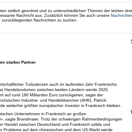
chten zeitlich geordnet und zu unterschiedlichen Themen der letzten dre
eressante Nachricht aus. Zusätzlich können Sie auch unsere
Nachrichte
er zurückliegenden Nachrichten zu suchen.
en starker Partner
wirtschaftlicher Turbulenzen auch im laufenden Jahr Frankreichs
 Das Handelsvolumen zwischen beiden Ländern werde 2025
ent auf rund 180 Milliarden Euro zurückgehen, sagte der
nzösischen Industrie- und Handelskammer (AHK), Patrick
de weiterhin größter europäischer Investor in Frankreich bleiben.
eutschen Unternehmen in Frankreich an großen
rd», sagte Brandmaier. Trotz der schwierigen Rahmenbedingungen
h der Handel zwischen Deutschland und Frankreich solide und
der Probleme auf dem chinesischen und dem US-Markt werde