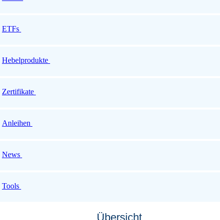
ETFs
Hebelprodukte
Zertifikate
Anleihen
News
Tools
Übersicht