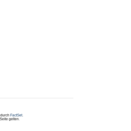
t durch
FactSet
.
eite gelten.