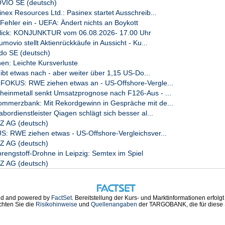
IO SE (deutsch)
ex Resources Ltd.: Pasinex startet Ausschreib...
 Fehler ein - UEFA: Ändert nichts an Boykott
lick: KONJUNKTUR vom 06.08.2026- 17.00 Uhr
vio stellt Aktienrückkäufe in Aussicht - Ku...
o SE (deutsch)
en: Leichte Kursverluste
ibt etwas nach - aber weiter über 1,15 US-Do...
OKUS: RWE ziehen etwas an - US-Offshore-Vergle...
inmetall senkt Umsatzprognose nach F126-Aus - ...
merzbank: Mit Rekordgewinn in Gespräche mit de...
rdienstleister Qiagen schlägt sich besser al...
 AG (deutsch)
: RWE ziehen etwas - US-Offshore-Vergleichsver...
 AG (deutsch)
ngstoff-Drohne in Leipzig: Semtex im Spiel
 AG (deutsch)
d and powered by
FactSet
. Bereitstellung der Kurs- und Marktinformationen erfolg
chten Sie die
Risikohinweise
und
Quellenangaben
der TARGOBANK, die für diese S