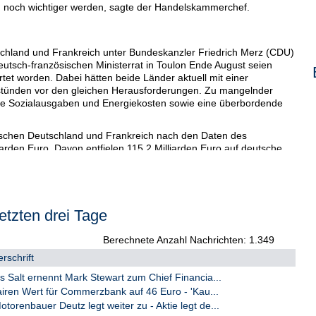
 noch wichtiger werden, sagte der Handelskammerchef.
hland und Frankreich unter Bundeskanzler Friedrich Merz (CDU)
utsch-französischen Ministerrat in Toulon Ende August seien
rtet worden. Dabei hätten beide Länder aktuell mit einer
 stünden vor den gleichen Herausforderungen. Zu mangelnder
de Sozialausgaben und Energiekosten sowie eine überbordende
schen Deutschland und Frankreich nach den Daten des
arden Euro. Davon entfielen 115,2 Milliarden Euro auf deutsche
liarden Euro auf Importe französischer Waren nach Deutschland.
etzten drei Tage
Berechnete Anzahl Nachrichten: 1.349
rschrift
 Salt ernennt Mark Stewart zum Chief Financia...
iren Wert für Commerzbank auf 46 Euro - 'Kau...
renbauer Deutz legt weiter zu - Aktie legt de...