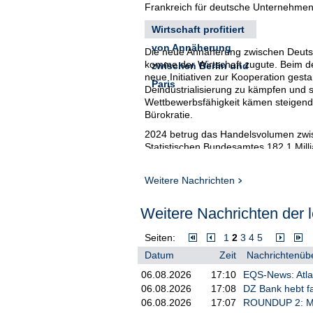
Frankreich für deutsche Unternehmen
Wirtschaft profitiert
von Annäherung
Die neue Annäherung zwischen Deutsc
komme der Wirtschaft zugute. Beim de
zwischen Berlin und
neue Initiativen zur Kooperation gesta
Paris
Deindustrialisierung zu kämpfen und
Wettbewerbsfähigkeit kämen steigen
Bürokratie.
2024 betrug das Handelsvolumen zwi
Statistischen Bundesamtes 182,1 Milli
Exporte nach Frankreich und 66,9 Mil
Weitere Nachrichten
Weitere Nachrichten der l
Seiten:
1
2
3
4
5
Datum
Zeit
Nachrichtenübe
06.08.2026
17:10
EQS-News: Atlas
06.08.2026
17:08
DZ Bank hebt fa
06.08.2026
17:07
ROUNDUP 2: Moto