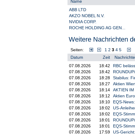
Name
Brustkrebsmittel Giredestrant hat
ABB LTD
Brustkrebs in frühem Stadium erwie
von Vontobel fest. Die Daten unt
AKZO NOBEL N.V.
NVIDIA CORP.
ROCHE HOLDING AG GEN...
Weitere Nachrichten de
Seiten:
1
2
3
4
5
Datum
Zeit
Nachrichte
07.08.2026
18:42
RBC belässt
07.08.2026
18:42
ROUNDUP/Ak
07.08.2026
18:28
Stabilus: F
07.08.2026
18:27
Aktien Wien
07.08.2026
18:14
AKTIEN IM 
07.08.2026
18:12
Aktien Euro
07.08.2026
18:10
EQS-News: S
07.08.2026
18:02
US-Anleihe
07.08.2026
18:02
EQS-Stimm
07.08.2026
18:01
ROUNDUP/Akt
07.08.2026
18:01
EQS-Stimm
07.08.2026
17:59
US-Gericht