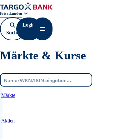
Geschäftsbereichnavigation. Aktuelle Auswahl:
Privatkunden
Login
Suche
Navigation öffnen
öffnen
Märkte & Kurse
Menü
Märkte
Aktien