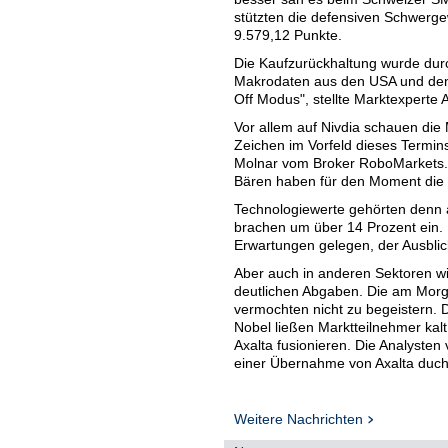
stützten die defensiven Schwerge
9.579,12 Punkte.
Die Kaufzurückhaltung wurde durc
Makrodaten aus den USA und den Q
Off Modus", stellte Marktexperte 
Vor allem auf Nivdia schauen die 
Zeichen im Vorfeld dieses Termin
Molnar vom Broker RoboMarkets. "D
Bären haben für den Moment die 
Technologiewerte gehörten denn
brachen um über 14 Prozent ein. 
Erwartungen gelegen, der Ausblic
Aber auch in anderen Sektoren w
deutlichen Abgaben. Die am Morge
vermochten nicht zu begeistern. D
Nobel ließen Marktteilnehmer kalt
Axalta fusionieren. Die Analyste
einer Übernahme von Axalta duch
dürfte bei den Aktionären von Ak
Schmerz etwas durch eine Sonderd
Weitere Nachrichten
Vergleichsweise gut hielt sich d
Roche , das um fast sechs Prozen