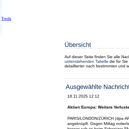
Tools
Übersicht
Auf dieser Seite finden Sie alle Na
untenstehenden Tabelle
die für Sie
detaillierter nach bestimmten und 
Ausgewählte Nachrich
18.11.2025 12:12
Aktien Europa: Weitere Verlust
PARIS/LONDON/ZÜRICH (dpa-AFX)
angeknüpft. Gegen Mittag notiert
besser sah es beim Schweizer SM