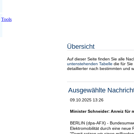
Tools
Übersicht
Auf dieser Seite finden Sie alle Na
untenstehenden Tabelle
die für Sie
detaillierter nach bestimmten und 
Ausgewählte Nachrich
09.10.2025 13:26
Minister Schneider: Anreiz für
BERLIN (dpa-AFX) - Bundesumweltm
Elektromobilität durch eine neue
"Damit setzen wir einen milliard