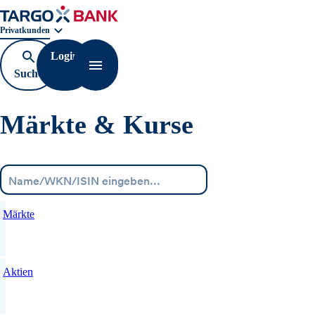
Geschäftsbereichnavigation. Aktuelle Auswahl:
Privatkunden
Login
Suche
Navigation öffnen
öffnen
Märkte & Kurse
Menü
Märkte
Aktien