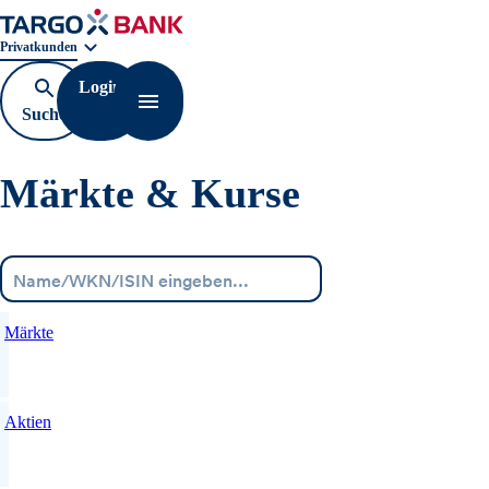
Geschäftsbereichnavigation. Aktuelle Auswahl:
Privatkunden
Login
Suche
Navigation öffnen
öffnen
Märkte & Kurse
Menü
Märkte
Aktien