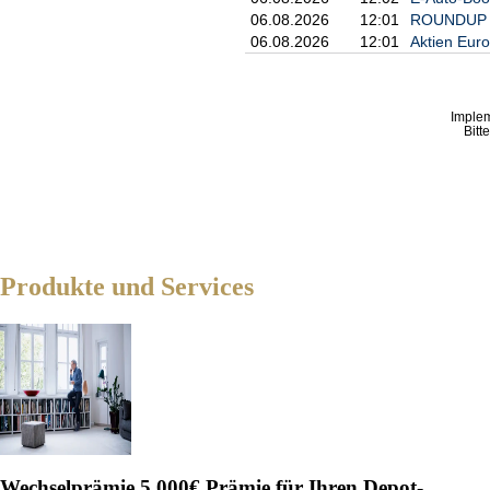
Finalrunde ins Team
Er und sein Doppelpartner Krawie
06.08.2026
12:01
ROUNDUP 2: 
Kohlmann darüber hinaus nominie
zurück?
06.08.2026
12:01
Aktien Eur
Olympiasieger von Tokio 2021 war
des deutschen Teams gegen Israel
Imple
Bitt
Produkte und Services
Wechselprämie
5.000€ Prämie für Ihren Depot-