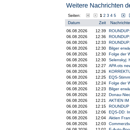
Struff und Hanfmann
Weitere Nachrichten de
legen Grundstein
In der deutschen Davis-Cup-Gege
ihre Einzel jeweils gewonnen. Str
Seiten:
1
2
3
4
5
(4:7), 6:4 nieder. «Da waren scho
Datum
Zeit
Nachrichte
Richtung hätten gehen können. In
1:1 steht nach dem ersten Tag»,
06.08.2026
12:39
ROUNDUP: H
06.08.2026
12:36
ROUNDUP: M
Hanfmann hatte Shintaro Mochizuki
06.08.2026
12:33
ROUNDUP: P
«Ich fand, Yannick hat es vom erst
06.08.2026
12:30
Bilger erw
Krawietz/Pütz wehren
06.08.2026
12:30
Folge der W
06.08.2026
12:30
Selenskyj: 
drei Satzbälle ab
Der 51-Jährige hatte anschließe
06.08.2026
12:27
APA ots new
auch nutzten. Das Weltklasse-Dop
06.08.2026
12:26
KORREKTUR/
überlegene Duo.
06.08.2026
12:25
EQS-Stimmr
Ihnen glückte dabei schnell das 
06.08.2026
12:24
Folge der W
heran, doch mit dem dritten Satz
06.08.2026
12:23
Bilger erw
Jahr den ersten Durchgang.
06.08.2026
12:22
Donau-Niedr
Im zweiten Satz entwickelte sich 
06.08.2026
12:21
AKTIEN IM 
Krawietz/Pütz beim Stand von 5:6 
06.08.2026
12:15
ROUNDUP 2/
Dort ließen sie den Japanern da
06.08.2026
12:06
EQS-DD: In
gut gespielt. Und das war der Sch
06.08.2026
12:04
Aktien Fran
06.08.2026
12:03
Commerzban
Kehrt Zverev für
06.08.2026
12:02
E-Auto-Boom