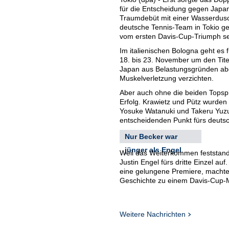
für die Entscheidung gegen Japan
Traumdebüt mit einer Wasserdusc
deutsche Tennis-Team in Tokio ge
vom ersten Davis-Cup-Triumph se
Im italienischen Bologna geht es
18. bis 23. November um den Titel
Japan aus Belastungsgründen abg
Muskelverletzung verzichten.
Aber auch ohne die beiden Topsp
Erfolg. Krawietz und Pütz wurden 
Yosuke Watanuki und Takeru Yuzuk
entscheidenden Punkt fürs deuts
Nur Becker war
jünger als Engel
Weil das Weiterkommen feststand,
Justin Engel fürs dritte Einzel au
eine gelungene Premiere, machte d
Geschichte zu einem Davis-Cup-M
Engel wird am 1. Oktober 18 Jahr
Tennis-Legende war gerade mal 17
Sindelfingen den Spanier Juan Ag
Weitere Nachrichten