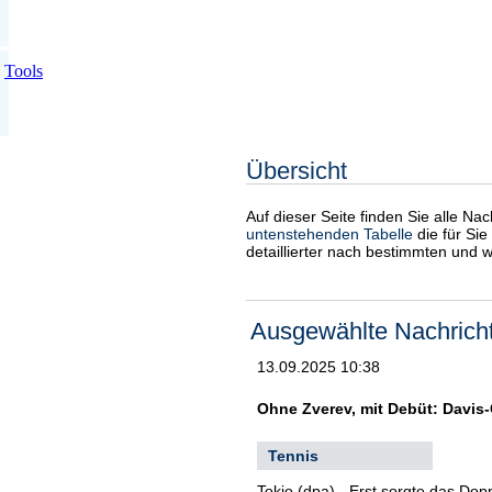
Tools
Übersicht
Auf dieser Seite finden Sie alle Na
untenstehenden Tabelle
die für Sie
detaillierter nach bestimmten und 
Ausgewählte Nachrich
13.09.2025 10:38
Ohne Zverev, mit Debüt: Davis
Tennis
Tokio (dpa) - Erst sorgte das Do