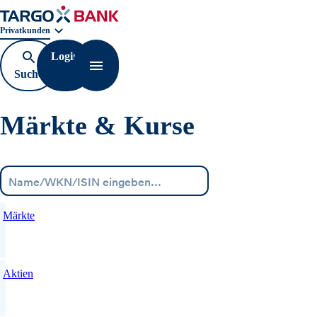
Geschäftsbereichnavigation. Aktuelle Auswahl:
Privatkunden
Login
Suche
Navigation öffnen
öffnen
Märkte & Kurse
Menü
Märkte
Aktien