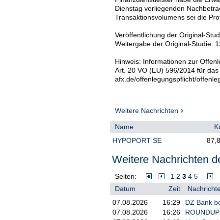
Dienstag vorliegenden Nachbetra
Transaktionsvolumens sei die Profi
Veröffentlichung der Original-Stu
Weitergabe der Original-Studie: 
Hinweis: Informationen zur Offenl
Art. 20 VO (EU) 596/2014 für das
afx.de/offenlegungspflicht/offenle
Weitere Nachrichten
Name
K
HYPOPORT SE
87,
Weitere Nachrichten de
Seiten:
1
2
3
4
5
Datum
Zeit
Nachrichte
07.08.2026
16:29
DZ Bank be
07.08.2026
16:26
ROUNDUP 2: