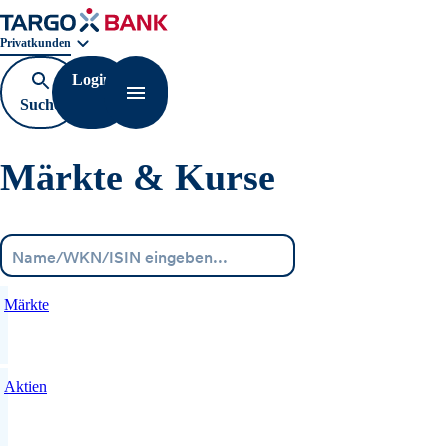
Geschäftsbereichnavigation. Aktuelle Auswahl:
Privatkunden
Login
Suche
Navigation öffnen
öffnen
Märkte & Kurse
Menü
Märkte
Aktien