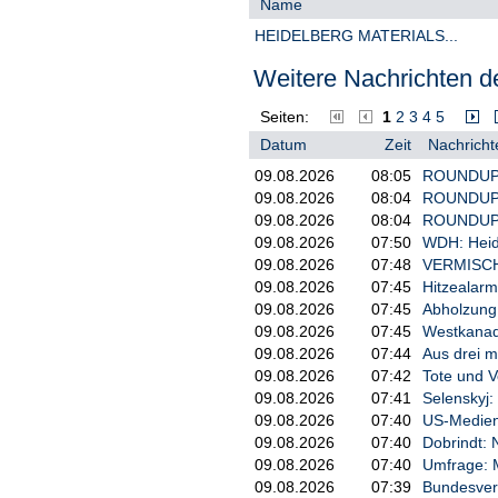
Name
     Nachname(n):          
     Position:             
HEIDELBERG MATERIALS...
b) Erstmeldung

Weitere Nachrichten de
3. Angaben zum Emittenten, 
Seiten:
1
2
3
4
5
zur Versteigerungsplattform
Datum
Zeit
Nachricht
a) Name

09.08.2026
08:05
ROUNDUP 2:
09.08.2026
08:04
ROUNDUP: 
     Heidelberg Materials A
09.08.2026
08:04
ROUNDUP: 
09.08.2026
07:50
WDH: Heidi
b) LEI

09.08.2026
07:48
VERMISCHT
09.08.2026
07:45
Hitzealarm
     LZ2C6E0W5W7LQMX5ZI37

09.08.2026
07:45
Abholzung
4. Angaben zum Geschäft/zu 
09.08.2026
07:45
Westkanad
09.08.2026
07:44
Aus drei m
a) Beschreibung des Finanzi
09.08.2026
07:42
Tote und V
09.08.2026
07:41
Selenskyj:
     Art:         Anderes a
09.08.2026
07:40
US-Medien:
     Beschrei-    Call-Opti
09.08.2026
07:40
Dobrindt: 
     bung:        (ISIN DE0
09.08.2026
07:40
Umfrage: M
09.08.2026
07:39
Bundesverk
b) Art des Geschäfts
