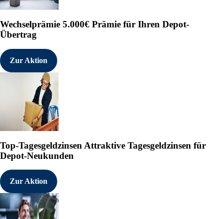
08.08.2025 CET/CEST Die EQS
Meldepflichten, Corporate N
Medienarchiv unter https://
Wechselprämie
5.000€ Prämie für Ihren Depot-
Übertrag
---------------------------
   Sprache:        Deutsch

Zur Aktion
   Unternehmen:    Heidelbe
                   Berliner
                   69120 He
                   Deutschl
   Internet:       www.heid
   Ende der Mitteilung    E
Top-Tagesgeldzinsen
Attraktive Tagesgeldzinsen für
---------------------------
Depot-Neukunden
100106 08.08.2025 CET/CEST

Zur Aktion
°