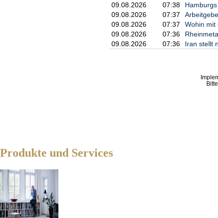
09.08.2026
07:38
Hamburgs B
     Einräumung (Verkauf) v
09.08.2026
07:37
Arbeitgebe
     Aktien; Fälligkeit am 
09.08.2026
07:37
Wohin mit
09.08.2026
07:36
Rheinmetal
c) Preis(e) und Volumen

09.08.2026
07:36
Iran stell
     Preis(e)      Volumen

     6,1424 EUR    1.842.72
Imple
d) Aggregierte Informatione
Bitt
     Preis         Aggregie
     6,1424 EUR    1.842.72
e) Datum des Geschäfts

     07.08.2025; UTC+2

Produkte und Services
f) Ort des Geschäfts

     Außerhalb eines Handel
---------------------------