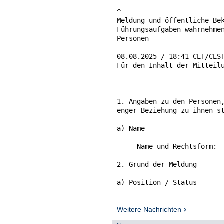
^

Meldung und öffentliche Bek
Führungsaufgaben wahrnehmen
Personen

08.08.2025 / 18:41 CET/CEST
Für den Inhalt der Mitteilu
---------------------------
1. Angaben zu den Personen,
enger Beziehung zu ihnen st
a) Name

     Name und Rechtsform:  
2. Grund der Meldung

a) Position / Status

     Person steht in enger 
     Titel:

Weitere Nachrichten
     Vorname:              