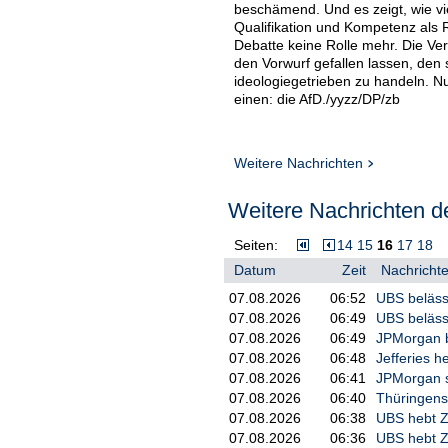
beschämend. Und es zeigt, wie vie
Qualifikation und Kompetenz als Re
Debatte keine Rolle mehr. Die Ver
den Vorwurf gefallen lassen, den 
ideologiegetrieben zu handeln. N
einen: die AfD./yyzz/DP/zb
Weitere Nachrichten
Weitere Nachrichten de
Seiten:
14
15
16
17
18
Datum
Zeit
Nachrichte
07.08.2026
06:52
UBS beläss
07.08.2026
06:49
UBS belässt
07.08.2026
06:49
JPMorgan be
07.08.2026
06:48
Jefferies h
07.08.2026
06:41
JPMorgan se
07.08.2026
06:40
Thüringens 
07.08.2026
06:38
UBS hebt Zi
07.08.2026
06:36
UBS hebt Zi