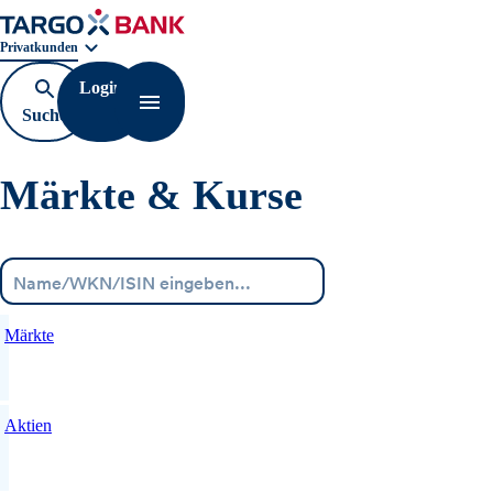
Geschäftsbereichnavigation. Aktuelle Auswahl:
Privatkunden
Login
Suche
Navigation öffnen
öffnen
Märkte & Kurse
Menü
Märkte
Aktien