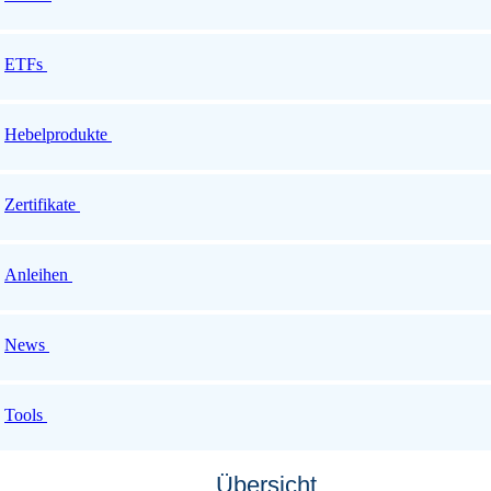
ETFs
Hebelprodukte
Zertifikate
Anleihen
News
Tools
Übersicht