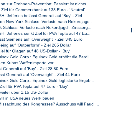
n zur Drohnen-Prävention: Passiert ist nichts
Ziel für Commerzbank auf 38 Euro - 'Neutral'
Jefferies belässt Generali auf 'Buy' - Ziel ...
 New York Schluss: Verluste nach Rekordjagd - ...
 Schluss: Verluste nach Rekordjagd - Zinssorg...
 Jefferies senkt Ziel für PVA Tepla auf 47 Eu...
st Siemens auf 'Overweight' - Ziel 345 Euro
ing auf 'Outperform' - Ziel 265 Dollar
Ziel für Qiagen auf 48 US-Dollar - 'Buy'
nox Gold Corp.: Equinox Gold erhöht die Bardi...
en Kubas Waffenimporte vor
st Generali auf 'Buy' - Ziel 28,50 Euro
t Generali auf 'Overweight' - Ziel 44 Euro
nox Gold Corp.: Equinox Gold legt starke Ergeb...
 Ziel für PVA Tepla auf 47 Euro - 'Buy'
weiter über 1,15 US-Dollar
will in USA neues Werk bauen
sachtung des Kongresses? Ausschuss will Fauci ...