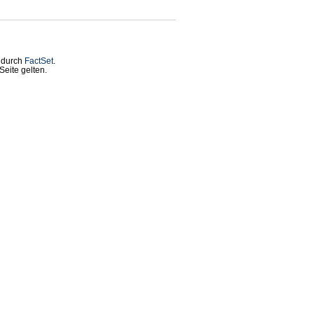
t durch
FactSet
.
eite gelten.