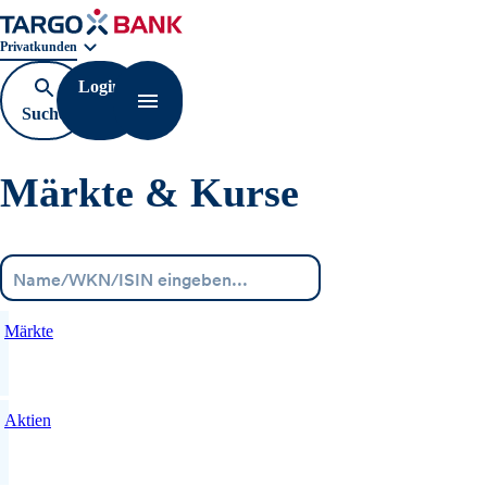
Geschäftsbereichnavigation. Aktuelle Auswahl:
Privatkunden
Login
Suche
Navigation öffnen
öffnen
Märkte & Kurse
Menü
Märkte
Aktien