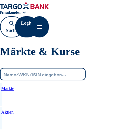
Geschäftsbereichnavigation. Aktuelle Auswahl:
Privatkunden
Login
Suche
Navigation öffnen
öffnen
Märkte & Kurse
Menü
Märkte
Aktien