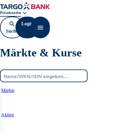
Geschäftsbereichnavigation. Aktuelle Auswahl:
Privatkunden
Login
Suche
Navigation öffnen
öffnen
Märkte & Kurse
Menü
Märkte
Aktien