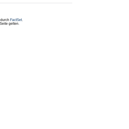
t durch
FactSet
.
eite gelten.