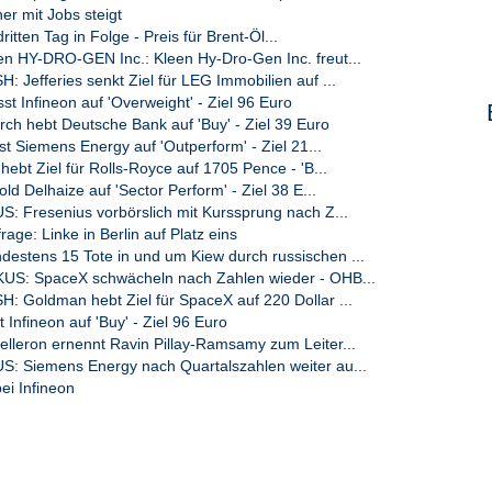
er mit Jobs steigt
dritten Tag in Folge - Preis für Brent-Öl...
n HY-DRO-GEN Inc.: Kleen Hy-Dro-Gen Inc. freut...
Jefferies senkt Ziel für LEG Immobilien auf ...
t Infineon auf 'Overweight' - Ziel 96 Euro
ch hebt Deutsche Bank auf 'Buy' - Ziel 39 Euro
st Siemens Energy auf 'Outperform' - Ziel 21...
ebt Ziel für Rolls-Royce auf 1705 Pence - 'B...
ld Delhaize auf 'Sector Perform' - Ziel 38 E...
: Fresenius vorbörslich mit Kurssprung nach Z...
e: Linke in Berlin auf Platz eins
stens 15 Tote in und um Kiew durch russischen ...
US: SpaceX schwächeln nach Zahlen wieder - OHB...
 Goldman hebt Ziel für SpaceX auf 220 Dollar ...
t Infineon auf 'Buy' - Ziel 96 Euro
lleron ernennt Ravin Pillay-Ramsamy zum Leiter...
: Siemens Energy nach Quartalszahlen weiter au...
ei Infineon