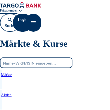
Geschäftsbereichnavigation. Aktuelle Auswahl:
Privatkunden
Login
Suche
Navigation öffnen
öffnen
Märkte & Kurse
Menü
Märkte
Aktien