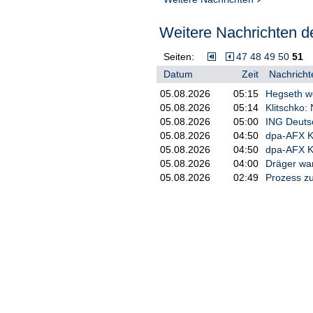
Weitere Nachrichten de
Seiten:
47
48
49
50
51
Datum
Zeit
Nachricht
05.08.2026
05:15
Hegseth we
05.08.2026
05:14
Klitschko:
05.08.2026
05:00
ING Deuts
05.08.2026
04:50
dpa-AFX 
05.08.2026
04:50
dpa-AFX K
05.08.2026
04:00
Dräger war
05.08.2026
02:49
Prozess z