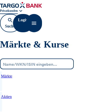
Geschäftsbereichnavigation. Aktuelle Auswahl:
Privatkunden
Login
Suche
Navigation öffnen
öffnen
Märkte & Kurse
Menü
Märkte
Aktien