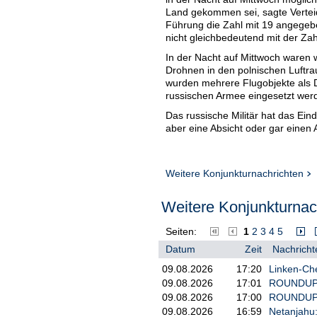
Land gekommen sei, sagte Vertei
Führung die Zahl mit 19 angegebe
nicht gleichbedeutend mit der Za
In der Nacht auf Mittwoch waren 
Drohnen in den polnischen Luft
wurden mehrere Flugobjekte als D
russischen Armee eingesetzt wer
Das russische Militär hat das Ein
aber eine Absicht oder gar einen
Weitere Konjunkturnachrichten
Weitere Konjunkturnach
Seiten:
1
2
3
4
5
Datum
Zeit
Nachricht
09.08.2026
17:20
Linken-Che
09.08.2026
17:01
ROUNDUP 3
09.08.2026
17:00
ROUNDUP: 
09.08.2026
16:59
Netanjahu: