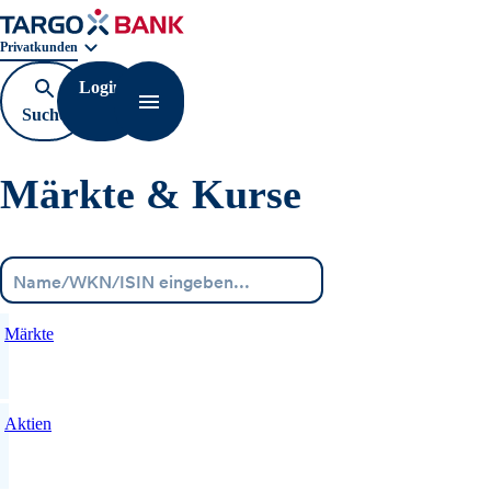
Geschäftsbereichnavigation. Aktuelle Auswahl:
Privatkunden
Login
Suche
Navigation öffnen
öffnen
Märkte & Kurse
Menü
Märkte
Aktien