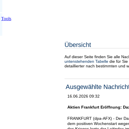
Tools
Übersicht
Auf dieser Seite finden Sie alle Na
untenstehenden Tabelle
die für Sie
detaillierter nach bestimmten und 
Ausgewählte Nachrich
16.06.2026 09:32
Aktien Frankfurt Eröffnung: Da
FRANKFURT (dpa-AFX) - Der Dax 
dem positiven Wochenstart weg
des Krieges legte der Leitindex 