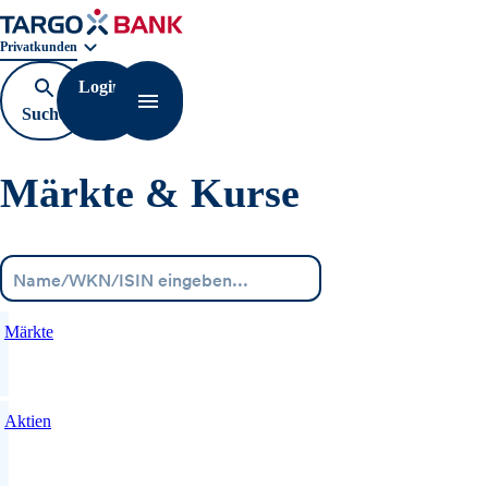
Geschäftsbereichnavigation. Aktuelle Auswahl:
Privatkunden
Login
Suche
Navigation öffnen
öffnen
Märkte & Kurse
Menü
Märkte
Aktien