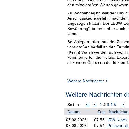
den mittelgroßen Werten gewann 
Zu Wochenbeginn war der Dax nur
Anschlusskäufe gefehlt, nachdem 
angezogen hatten. Der LBBW-Exper
Bewährung", betonte aber auch, d
könne.
Bei Anlegern rückt nun der Zinse
vom großen Verfall an den Termi
(Kevin) Warsh werden sich wohl 
kommentierten die Helaba-Experte
sinkenden Ölpreisen der letzten Ta
Weitere Nachrichten
Weitere Nachrichten de
Seiten:
1
2
3
4
5
Datum
Zeit
Nachrichte
07.08.2026
07:55
IRW-News: D
07.08.2026
07:54
Preisverfal