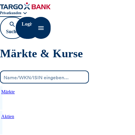
Geschäftsbereichnavigation. Aktuelle Auswahl:
Privatkunden
Login
Suche
Navigation öffnen
öffnen
Märkte & Kurse
Menü
Märkte
Aktien