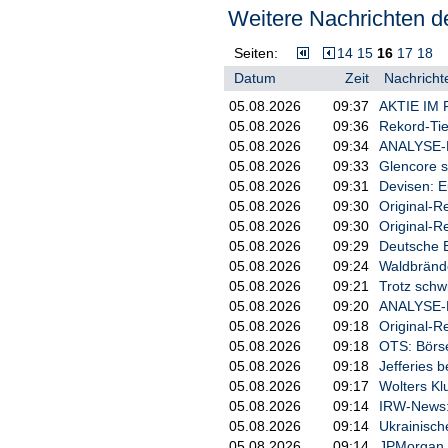
und Rohöl (CL), mit einer H
Weitere Nachrichten de
an maximale Kapitaleffizien
Seiten:
14
15
16
17
18
Die architektonische Grundl
Datum
Zeit
Nachricht
älteren dezentralen Plattfo
und strukturellen Engpässe 
05.08.2026
09:37
AKTIE IM F
Betrieb auf einer maßgeschn
05.08.2026
09:36
Rekord-Ti
DAG-basierten Konsens und e
05.08.2026
09:34
ANALYSE-F
transformiert AFX das Perpe
05.08.2026
09:33
Glencore s
spezialisierte Umgebung, in
05.08.2026
09:31
Devisen: E
Diese Synergie bietet einen
hochfrequenten Orderfluss u
05.08.2026
09:30
Original-
und eine mittlere Latenz vo
05.08.2026
09:30
Original-
Transaktionen pro Sekundeer
05.08.2026
09:29
Deutsche B
institutionellen, zentralis
05.08.2026
09:24
Waldbränd
05.08.2026
09:21
Trotz schw
Entscheidend ist, dass das 
05.08.2026
09:20
ANALYSE-FL
einführt, das die Reibungsv
05.08.2026
09:18
Original-R
ermöglicht, dass datengeste
05.08.2026
09:18
OTS: Börse 
bestimmt.

05.08.2026
09:18
Jefferies b
Mit dem Start des Mainnet w
05.08.2026
09:17
Wolters Kl
eine Engine auf institution
05.08.2026
09:14
IRW-News: A
entwickelt wurde, die Präzi
05.08.2026
09:14
Ukrainisch
verfügt über eine Hyper-Eff
05.08.2026
09:14
JPMorgan b