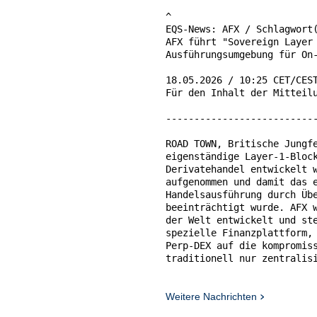
^

EQS-News: AFX / Schlagwort(
AFX führt "Sovereign Layer 
Ausführungsumgebung für On-
18.05.2026 / 10:25 CET/CEST
Für den Inhalt der Mitteilu
---------------------------
ROAD TOWN, Britische Jungfe
eigenständige Layer-1-Block
Derivatehandel entwickelt w
aufgenommen und damit das e
Handelsausführung durch Übe
beeinträchtigt wurde. AFX w
der Welt entwickelt und ste
spezielle Finanzplattform, 
Perp-DEX auf die kompromiss
traditionell nur zentralisi
vorbehalten ist.

Zum Start unterstützt das P
Weitere Nachrichten
für digitale und traditione