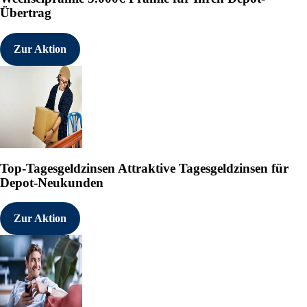
AFX ist eine hochleistungsf
Übertrag
dezentralisierte Derivate e
schnellen Abwicklung einer 
Souveränität der Blockchain
Zur Aktion
die sich durch eine Finalit
und unübertroffene Kapitale
Foto - https://mma.prnewswi
Cision View original conte
https://www.prnewswire.com/news-
optimierte-ausfuhrungsumgebung
Top-Tagesgeldzinsen
Attraktive Tagesgeldzinsen für
Depot-Neukunden
---------------------------
Zur Aktion
18.05.2026 CET/CEST Veröffe
übermittelt durch EQS News 
Für den Inhalt der Mitteilu
Die EQS Distributionsservic
News/Finanznachrichten und 
Originalinhalt anzeigen:

https://eqs-news.com/?origi